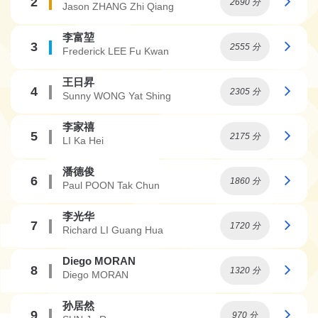
2
2690 分
Jason ZHANG Zhi Qiang
李富堃
3
2555 分
Frederick LEE Fu Kwan
王日昇
4
2305 分
Sunny WONG Yat Shing
李家禧
5
2175 分
LI Ka Hei
潘德俊
6
1860 分
Paul POON Tak Chun
李光华
7
1720 分
Richard LI Guang Hua
Diego MORAN
8
1320 分
Diego MORAN
孙居然
9
970 分