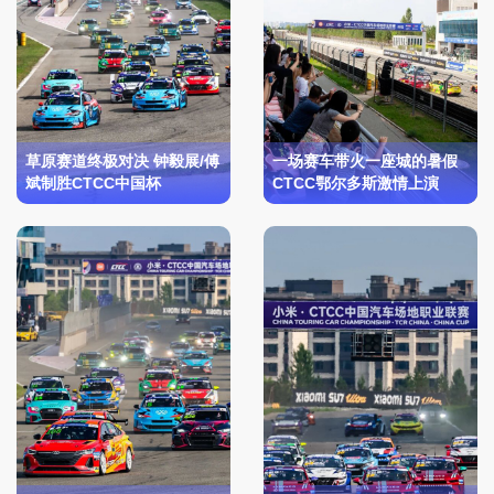
草原赛道终极对决 钟毅展/傅
一场赛车带火一座城的暑假
斌制胜CTCC中国杯
CTCC鄂尔多斯激情上演