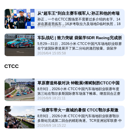
从"超车王"到自主赛车领军人:孙正和他的奇瑞
孙正，一个在CTCC围场里不需要过多介绍的名字。14
艾瑞泽8
岁在赛道里练车，16岁考取拉力及场地D临时执照，18
2026/7/1 18:02:12
岁正式开始赛车生涯，21岁获得英国F3年度总冠军。早
年征战CTCC时，他曾在江苏盐城站连超27辆车，在媒
体口中留下了一个标签——“超车王”。
车队战纪 | 致力突破 袋鼠学SDR Racing完成浙
5月29—31日，2026小米·CTCC中国汽车场地职业联赛
江宁波站竞逐
在宁波国际赛道展开了第二分站的激烈较量。袋鼠学
SDR Racing车队的刘森/宋洁车组出征CTCC中国杯，
2026/6/4 15:05:58
在高温与高强度的竞争中以稳健的发挥完成了主场练
兵，为赛季征程积累了宝贵经验。
CTCC
草原赛道终极对决 钟毅展/傅斌制胜CTCC中国
8月9日，2026小米·CTCC中国汽车场地职业联赛年度
杯
第三站在鄂尔多斯国际赛车场落下帷幕。继首回合正赛
的巅峰对决后，CTCC中国杯各路实力车手在次回合正
2026/8/9 18:21:11
赛中联袂上演了一场精彩的攻防大戏。
一场赛车带火一座城的暑假 CTCC鄂尔多斯激
8月9日，2026小米·CTCC中国汽车场地职业联赛鄂尔
情上演
多斯站完成第二回合的精彩角逐。TCR亚洲冠军联赛·中
国锦标赛（以下简称TCR China）、CTCC中国杯和合
2026/8/9 18:15:22