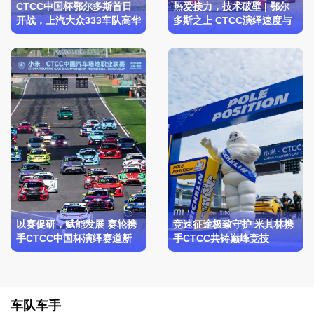
CTCC中国杯鄂尔多斯首日
热爱接力，技术破壁 | 鄂尔
开战，上汽大众333车队高华
多斯之上 CTCC演绎速度与
阳登顶
传奇
以赛促研，赋能发展 赛轮携
竞速征途极致守护 米其林携
手CTCC中国杯演绎赛道新
手CTCC共铸巅峰竞技
篇
车队车手