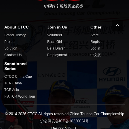
About CTCC
Join in Us
Other
Brand History
Volunteer
Store
Project
Race Girl
Register
Solution
Be a Driver
Log In
Contact Us
Employment
中文版
Sanctioned
Series
CTCC China Cup
TCR China
TCR Asia
FIA TCR World Tour
© 2014-2026 CTCC All rights reserved China Touring Car Championship
沪公网安备ICP备10220024号
Design:
VIS.CC