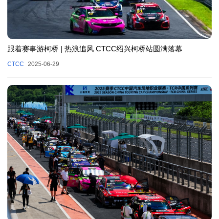
跟着赛事游柯桥 | 热浪追风 CTCC绍兴柯桥站圆满落幕
CTCC
2025-06-29