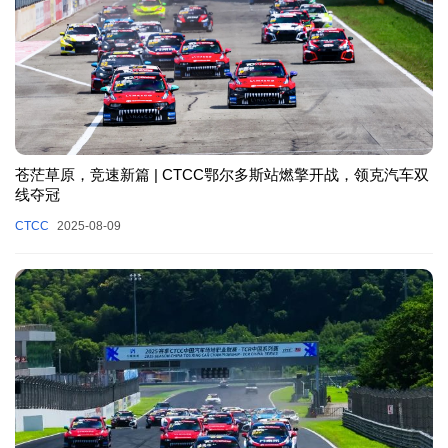
苍茫草原，竞速新篇 | CTCC鄂尔多斯站燃擎开战，领克汽车双
线夺冠
CTCC
2025-08-09