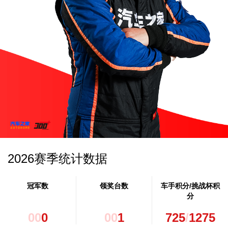
2026赛季统计数据
冠军数
领奖台数
车手积分/挑战杯积
分
0
0
0
0
0
1
725
/
1275