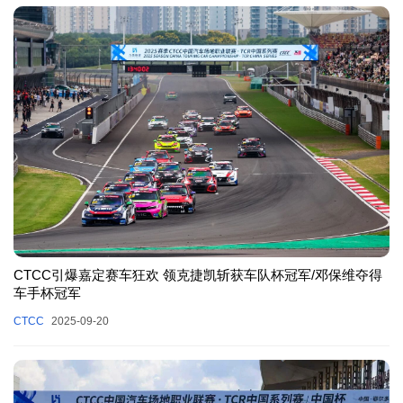
CTCC引爆嘉定赛车狂欢 领克捷凯斩获车队杯冠军/邓保维夺得
车手杯冠军
CTCC
2025-09-20