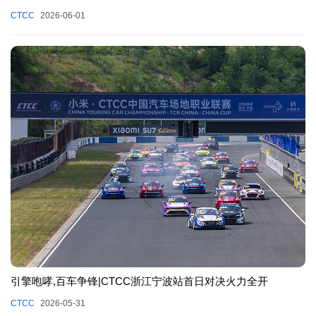
CTCC
2026-06-01
引擎咆哮,百车争锋|CTCC浙江宁波站首日对决火力全开
CTCC
2026-05-31