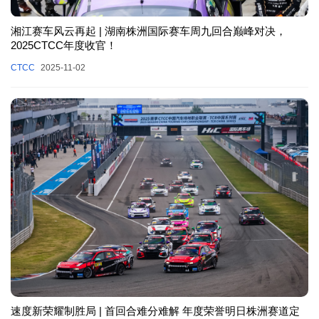
湘江赛车风云再起 | 湖南株洲国际赛车周九回合巅峰对决，
2025CTCC年度收官！
CTCC
2025-11-02
速度新荣耀制胜局 | 首回合难分难解 年度荣誉明日株洲赛道定