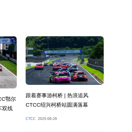
跟着赛事游柯桥 | 热浪追风
CC鄂尔
CTCC绍兴柯桥站圆满落幕
车双线
CTCC
2025-06-29