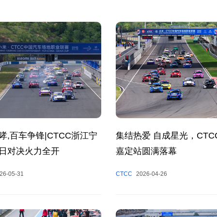
哮,百车争锋|CTCC浙江宁
集结热爱 自成星光，CTC
日对决火力全开
嘉定站圆满落幕
26-05-31
CTCC
2026-04-26