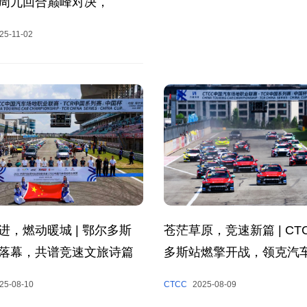
周九回合巅峰对决，
CTCC年度收官！
25-11-02
进，燃动暖城 | 鄂尔多斯
苍茫草原，竞速新篇 | CT
落幕，共谱竞速文旅诗篇
多斯站燃擎开战，领克汽
夺冠
25-08-10
CTCC
2025-08-09