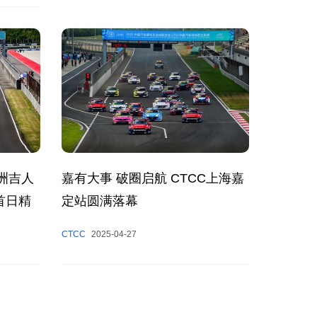
洲吉人
嘉有大事 破圈启航 CTCC上海嘉
首日精
定站圆满落幕
CTCC
2025-04-27