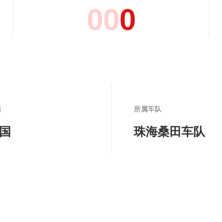
0
0
0
籍
所属车队
国
珠海桑田车队