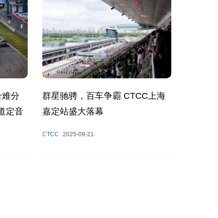
群星驰骋，百车争霸 CTCC上海
合难分
嘉定站盛大落幕
道定音
CTCC
2025-09-21