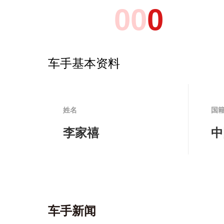
0
0
0
车手基本资料
姓名
国
李家禧
中
车手新闻