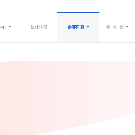
中心
媒体注册
参赛阵容
积 分 榜