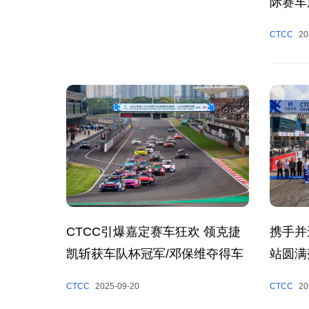
际赛车
2025
CTCC
20
携手并
CTCC引爆嘉定赛车狂欢 领克捷
站圆满
凯斩获车队杯冠军/邓保维夺得车
手杯冠军
CTCC
20
CTCC
2025-09-20