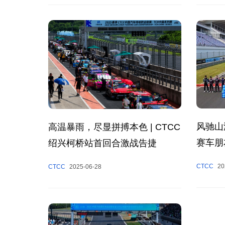
风驰山
高温暴雨，尽显拼搏本色 | CTCC
赛车朋
绍兴柯桥站首回合激战告捷
收官
CTCC
20
CTCC
2025-06-28