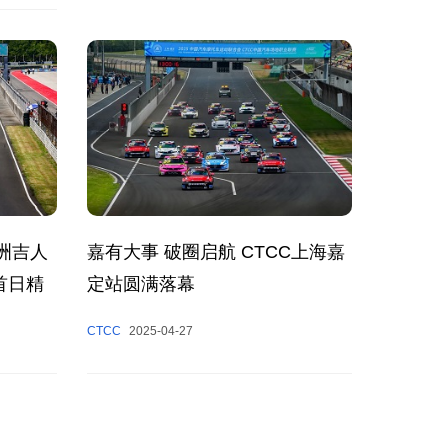
洲吉人
嘉有大事 破圈启航 CTCC上海嘉
首日精
定站圆满落幕
CTCC
2025-04-27