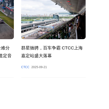
群星驰骋，百车争霸 CTCC上海
合难分
嘉定站盛大落幕
道定音
CTCC
2025-09-21