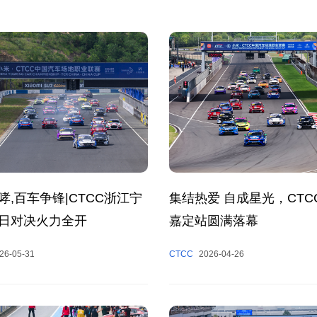
哮,百车争锋|CTCC浙江宁
集结热爱 自成星光，CTC
日对决火力全开
嘉定站圆满落幕
26-05-31
CTCC
2026-04-26