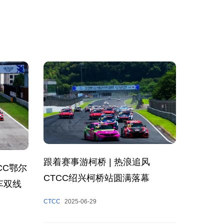
跟着赛事游柯桥 | 热浪追风
CC鄂尔
CTCC绍兴柯桥站圆满落幕
车双线
CTCC
2025-06-29