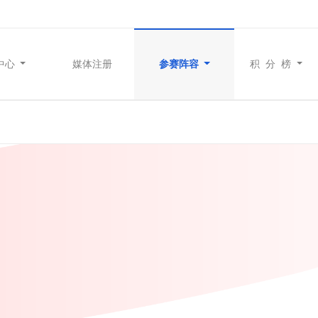
中心
媒体注册
参赛阵容
积 分 榜