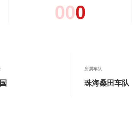
0
0
0
籍
所属车队
国
珠海桑田车队