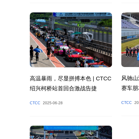
风驰山
高温暴雨，尽显拼搏本色 | CTCC
赛车朋
绍兴柯桥站首回合激战告捷
收官
CTCC
20
CTCC
2025-06-28