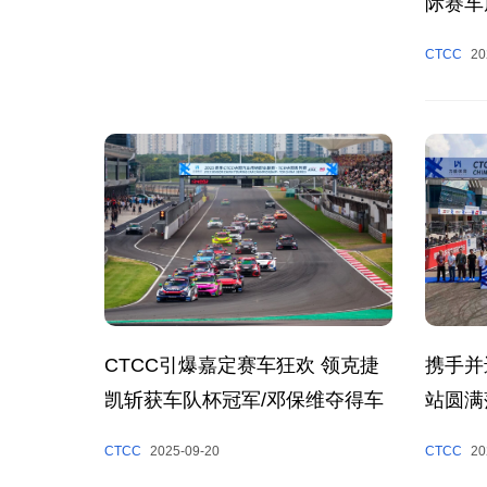
际赛车
2025
CTCC
20
携手并
CTCC引爆嘉定赛车狂欢 领克捷
站圆满
凯斩获车队杯冠军/邓保维夺得车
手杯冠军
CTCC
20
CTCC
2025-09-20