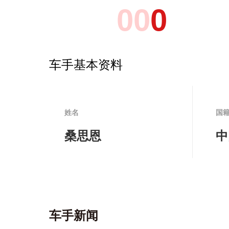
0
0
0
车手基本资料
姓名
国
桑思恩
中
车手新闻