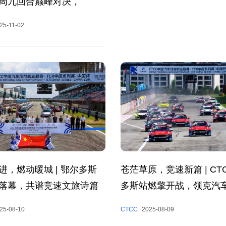
周九回合巅峰对决，
CTCC年度收官！
25-11-02
进，燃动暖城 | 鄂尔多斯
苍茫草原，竞速新篇 | CT
落幕，共谱竞速文旅诗篇
多斯站燃擎开战，领克汽
夺冠
25-08-10
CTCC
2025-08-09