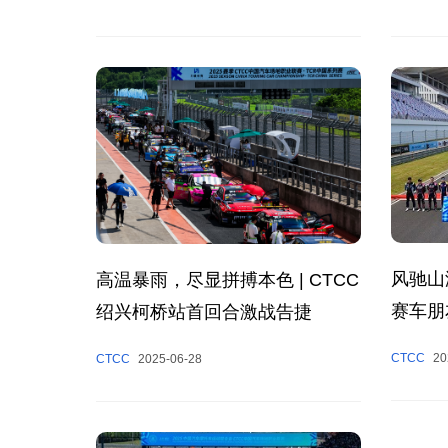
风驰山
高温暴雨，尽显拼搏本色 | CTCC
赛车朋
绍兴柯桥站首回合激战告捷
收官
CTCC
20
CTCC
2025-06-28