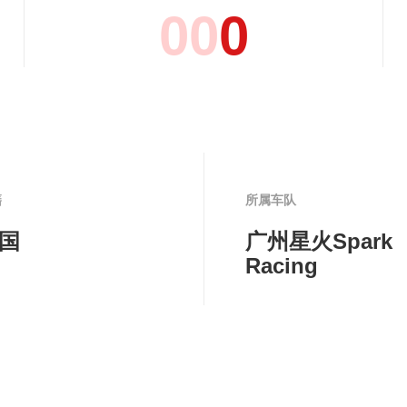
0
0
0
籍
所属车队
国
广州星火Spark
Racing