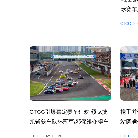
际赛车
2025
CTCC
20
携手并
CTCC引爆嘉定赛车狂欢 领克捷
站圆满
凯斩获车队杯冠军/邓保维夺得车
手杯冠军
CTCC
20
CTCC
2025-09-20