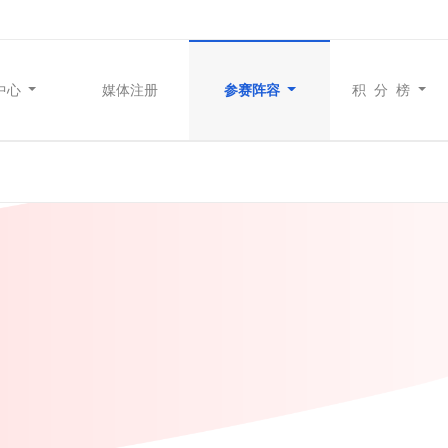
中心
媒体注册
参赛阵容
积 分 榜