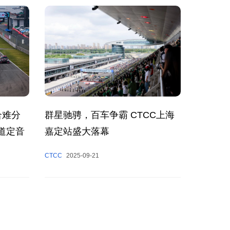
群星驰骋，百车争霸 CTCC上海
合难分
嘉定站盛大落幕
道定音
CTCC
2025-09-21