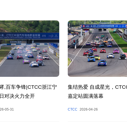
哮,百车争锋|CTCC浙江宁
集结热爱 自成星光，CTC
日对决火力全开
嘉定站圆满落幕
26-05-31
CTCC
2026-04-26