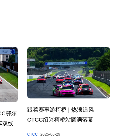
跟着赛事游柯桥 | 热浪追风
CC鄂尔
CTCC绍兴柯桥站圆满落幕
车双线
CTCC
2025-06-29