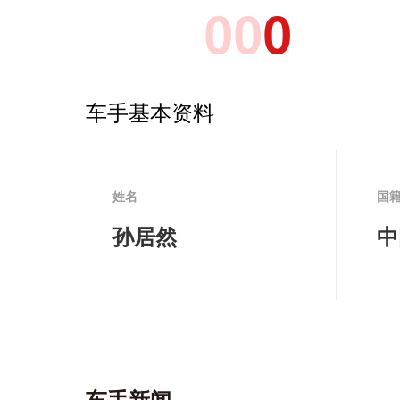
0
0
0
车手基本资料
姓名
国
孙居然
中