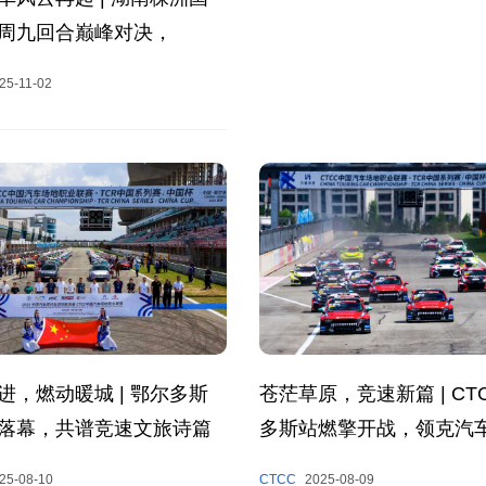
周九回合巅峰对决，
CTCC年度收官！
25-11-02
进，燃动暖城 | 鄂尔多斯
苍茫草原，竞速新篇 | CT
落幕，共谱竞速文旅诗篇
多斯站燃擎开战，领克汽
夺冠
25-08-10
CTCC
2025-08-09