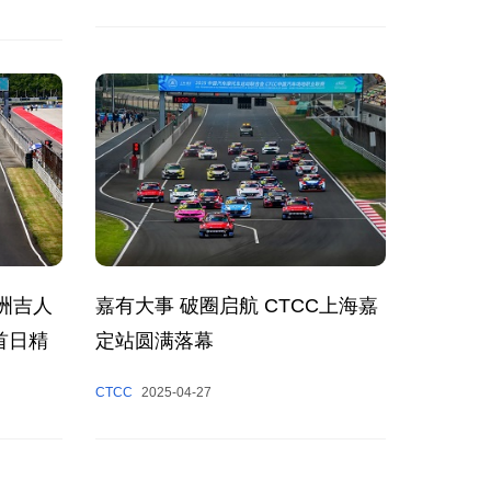
洲吉人
嘉有大事 破圈启航 CTCC上海嘉
首日精
定站圆满落幕
CTCC
2025-04-27