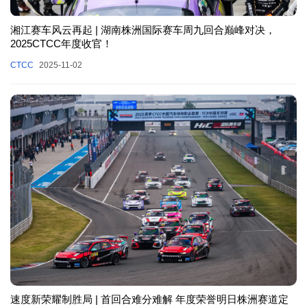
湘江赛车风云再起 | 湖南株洲国际赛车周九回合巅峰对决，
2025CTCC年度收官！
CTCC
2025-11-02
速度新荣耀制胜局 | 首回合难分难解 年度荣誉明日株洲赛道定