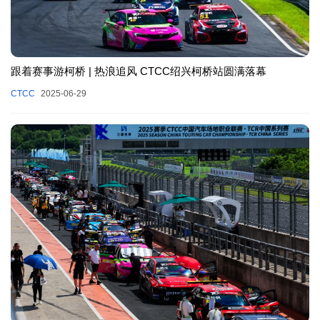
跟着赛事游柯桥 | 热浪追风 CTCC绍兴柯桥站圆满落幕
CTCC
2025-06-29