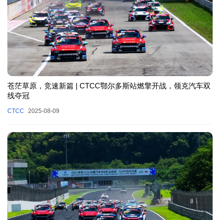
苍茫草原，竞速新篇 | CTCC鄂尔多斯站燃擎开战，领克汽车双
线夺冠
CTCC
2025-08-09