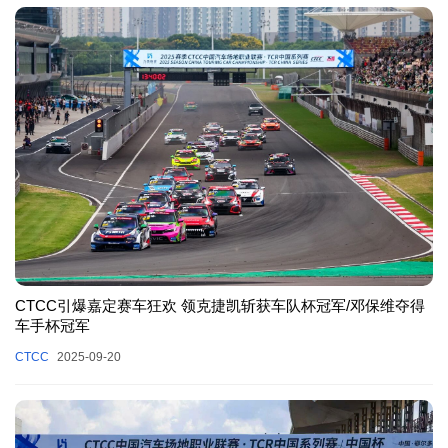
CTCC引爆嘉定赛车狂欢 领克捷凯斩获车队杯冠军/邓保维夺得
车手杯冠军
CTCC
2025-09-20