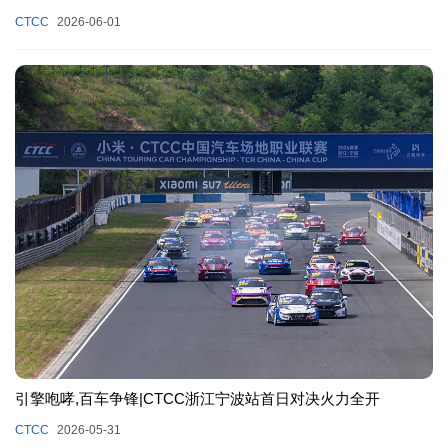
CTCC
2026-06-01
引擎咆哮,百车争锋|CTCC浙江宁波站首日对决火力全开
CTCC
2026-05-31