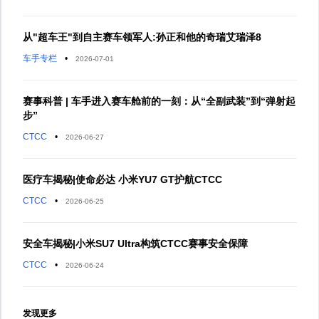
从"超车王"到自主赛车领军人:孙正和他的奇瑞艾瑞泽8
车手专栏
•
2026-07-01
赛事科普 | 车手进入赛车舱前的一刻：从“全副武装”到“弹射起
步”
CTCC
•
2026-06-27
医疗车揭秘|使命必达 小米YU7 GT护航CTCC
CTCC
•
2026-06-25
安全车揭秘|小米SU7 Ultra构筑CTCC赛事安全保障
CTCC
•
2026-06-24
发现更多