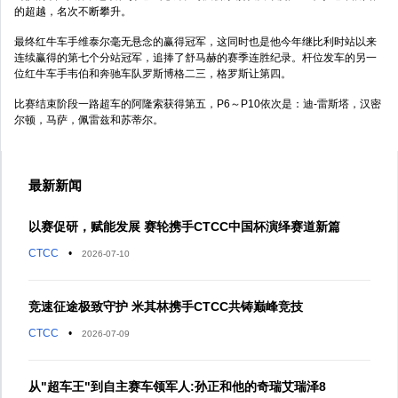
的超越，名次不断攀升。
最终红牛车手维泰尔毫无悬念的赢得冠军，这同时也是他今年继比利时站以来
连续赢得的第七个分站冠军，追捧了舒马赫的赛季连胜纪录。杆位发车的另一
位红牛车手韦伯和奔驰车队罗斯博格二三，格罗斯让第四。
比赛结束阶段一路超车的阿隆索获得第五，P6～P10依次是：迪-雷斯塔，汉密
尔顿，马萨，佩雷兹和苏蒂尔。
最新新闻
以赛促研，赋能发展 赛轮携手CTCC中国杯演绎赛道新篇
CTCC
•
2026-07-10
竞速征途极致守护 米其林携手CTCC共铸巅峰竞技
CTCC
•
2026-07-09
从"超车王"到自主赛车领军人:孙正和他的奇瑞艾瑞泽8