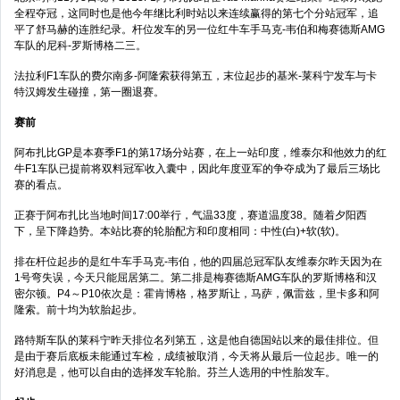
全程夺冠，这同时也是他今年继比利时站以来连续赢得的第七个分站冠军，追
平了舒马赫的连胜纪录。杆位发车的另一位红牛车手马克-韦伯和梅赛德斯AMG
车队的尼科-罗斯博格二三。
法拉利F1车队的费尔南多-阿隆索获得第五，末位起步的基米-莱科宁发车与卡
特汉姆发生碰撞，第一圈退赛。
赛前
阿布扎比GP是本赛季F1的第17场分站赛，在上一站印度，维泰尔和他效力的红
牛F1车队已提前将双料冠军收入囊中，因此年度亚军的争夺成为了最后三场比
赛的看点。
正赛于阿布扎比当地时间17:00举行，气温33度，赛道温度38。随着夕阳西
下，呈下降趋势。本站比赛的轮胎配方和印度相同：中性(白)+软(软)。
排在杆位起步的是红牛车手马克-韦伯，他的四届总冠军队友维泰尔昨天因为在
1号弯失误，今天只能屈居第二。第二排是梅赛德斯AMG车队的罗斯博格和汉
密尔顿。P4～P10依次是：霍肯博格，格罗斯让，马萨，佩雷兹，里卡多和阿
隆索。前十均为软胎起步。
路特斯车队的莱科宁昨天排位名列第五，这是他自德国站以来的最佳排位。但
是由于赛后底板未能通过车检，成绩被取消，今天将从最后一位起步。唯一的
好消息是，他可以自由的选择发车轮胎。芬兰人选用的中性胎发车。