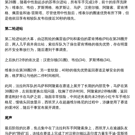
第28圈，随着中性胎起步的苏蒂尔进站，所有车手完成1停，前十的排序洗牌
为：维泰尔、韦伯，罗斯博格、格罗斯让、马萨、汉密尔顿、阿隆索、霍肯博
格、佩雷兹和迪-雷斯塔。尽管使用中性胎后，维泰尔的圈速优势有所下降，但
是他依旧享有相较队友韦伯接近30秒的领先。
第二轮进站
第二轮进站的大幕，由迈凯轮的佩雷兹(P9)和索伯的霍肯博格(P8)在第28圈开
启，两人几乎肩并肩出站，索伯车队为了保住霍肯博格的领先优势，存在明显
的不安全释放行为，随后遭到干事调查。
之后执行2停的依次是：汉密尔顿(31圈)、韦伯(34)、罗斯博格(34)。
维泰尔在第38圈2停，另一套软胎，40秒的领先优势返回赛道足够安全的领
跑，格罗斯让与他的二停时间相同。
此间，法拉利车队的马萨和阿隆索在赛道上展开了长期的内部竞争，马萨在第
38圈2停，左前胎更换出现问题，耽搁了些许时间。阿隆索的2停晚6圈，返回
赛道刚好卡在马萨之前，场面非常惊险，中间还夹着尚未2停的小红牛车手维尔
格尼，慢镜头回放显示，西班牙人在超越维尔格尼的过程中，涉嫌使用了赛道
的缓冲区，随后干事宣布展开调查。
尾声
最后阶段的比赛，焦点集中在了法拉利车手阿隆索身上，西班牙人在逾越队友
马萨的“障碍”后，连续在赛道上完成了对汉密尔顿以及印度力量车手迪-雷斯塔