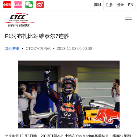
商城
注册
登录
EN
F1阿布扎比站维泰尔7连胜
其他赛事
•
CTCC官方网站
•
2013-11-03 00:00:00
北京时间11月3日晚，2013F1阿布扎比站在Yas Marina赛道结束。维泰尔领跑