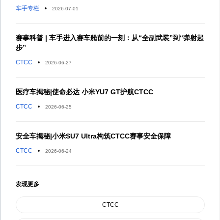
车手专栏
•
2026-07-01
赛事科普 | 车手进入赛车舱前的一刻：从“全副武装”到“弹射起
步”
CTCC
•
2026-06-27
医疗车揭秘|使命必达 小米YU7 GT护航CTCC
CTCC
•
2026-06-25
安全车揭秘|小米SU7 Ultra构筑CTCC赛事安全保障
CTCC
•
2026-06-24
发现更多
CTCC