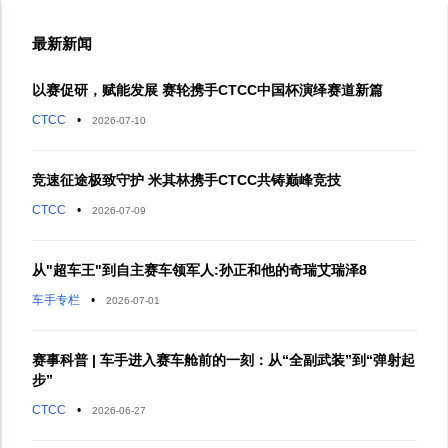
最新新闻
以赛促研，赋能发展 赛轮携手CTCC中国杯演绎赛道新篇
CTCC
•
2026-07-10
竞速征途极致守护 米其林携手CTCC共铸巅峰竞技
CTCC
•
2026-07-09
从"超车王"到自主赛车领军人:孙正和他的奇瑞艾瑞泽8
车手专栏
•
2026-07-01
赛事科普 | 车手进入赛车舱前的一刻：从“全副武装”到“弹射起
步”
CTCC
•
2026-06-27