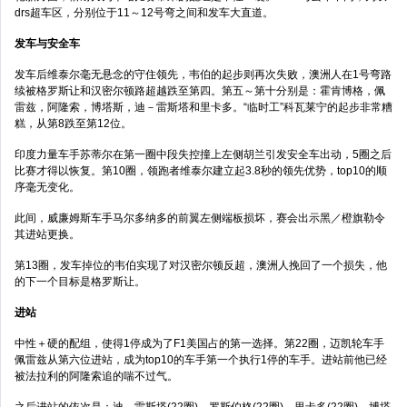
drs超车区，分别位于11～12号弯之间和发车大直道。
发车与安全车
发车后维泰尔毫无悬念的守住领先，韦伯的起步则再次失败，澳洲人在1号弯路
续被格罗斯让和汉密尔顿路超越跌至第四。第五～第十分别是：霍肯博格，佩
雷兹，阿隆索，博塔斯，迪－雷斯塔和里卡多。“临时工”科瓦莱宁的起步非常糟
糕，从第8跌至第12位。
印度力量车手苏蒂尔在第一圈中段失控撞上左侧胡兰引发安全车出动，5圈之后
比赛才得以恢复。第10圈，领跑者维泰尔建立起3.8秒的领先优势，top10的顺
序毫无变化。
此间，威廉姆斯车手马尔多纳多的前翼左侧端板损坏，赛会出示黑／橙旗勒令
其进站更换。
第13圈，发车掉位的韦伯实现了对汉密尔顿反超，澳洲人挽回了一个损失，他
的下一个目标是格罗斯让。
进站
中性＋硬的配组，使得1停成为了F1美国占的第一选择。第22圈，迈凯轮车手
佩雷兹从第六位进站，成为top10的车手第一个执行1停的车手。进站前他已经
被法拉利的阿隆索追的喘不过气。
之后进站的依次是：迪－雷斯塔(22圈)、罗斯伯格(22圈)、里卡多(22圈)、博塔