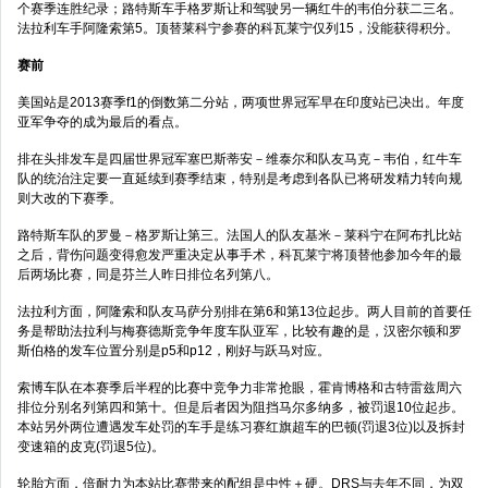
个赛季连胜纪录；路特斯车手格罗斯让和驾驶另一辆红牛的韦伯分获二三名。
法拉利车手阿隆索第5。顶替莱科宁参赛的科瓦莱宁仅列15，没能获得积分。
赛前
美国站是2013赛季f1的倒数第二分站，两项世界冠军早在印度站已决出。年度
亚军争夺的成为最后的看点。
排在头排发车是四届世界冠军塞巴斯蒂安－维泰尔和队友马克－韦伯，红牛车
队的统治注定要一直延续到赛季结束，特别是考虑到各队已将研发精力转向规
则大改的下赛季。
路特斯车队的罗曼－格罗斯让第三。法国人的队友基米－莱科宁在阿布扎比站
之后，背伤问题变得愈发严重决定从事手术，科瓦莱宁将顶替他参加今年的最
后两场比赛，同是芬兰人昨日排位名列第八。
法拉利方面，阿隆索和队友马萨分别排在第6和第13位起步。两人目前的首要任
务是帮助法拉利与梅赛德斯竞争年度车队亚军，比较有趣的是，汉密尔顿和罗
斯伯格的发车位置分别是p5和p12，刚好与跃马对应。
索博车队在本赛季后半程的比赛中竞争力非常抢眼，霍肯博格和古特雷兹周六
排位分别名列第四和第十。但是后者因为阻挡马尔多纳多，被罚退10位起步。
本站另外两位遭遇发车处罚的车手是练习赛红旗超车的巴顿(罚退3位)以及拆封
变速箱的皮克(罚退5位)。
轮胎方面，倍耐力为本站比赛带来的配组是中性＋硬。DRS与去年不同，为双