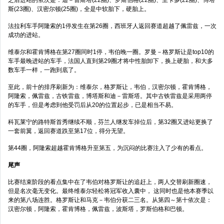
斯(23圈)、汉密尔顿(25圈)，全是中软胎下，硬胎上。
法拉利车手阿隆索的1停发生在第26圈，西班牙人返回赛道超越了佩雷兹，一次
成功的进站。
维泰尔和霍肯博格在第27圈同时1停，韦伯晚一圈。罗曼－格罗斯让是top10的
车手最晚进站的车手，法国人直到第29圈才将中性胎卸下，换上硬胎，和大多
数车手一样，一跑到底了。
至此，前十的排序刷新为：维泰尔，格罗斯让，韦伯，汉密尔顿，霍肯博格，
阿隆索，佩雷兹，古铁雷兹，博塔斯和迪－雷斯塔。其中古铁雷兹是采用两停
的车手，但是考虑到他受罚后从20的位置起步，已是相当不易。
科瓦莱宁的路特斯首秀继续不顺，芬兰人继发车掉位后，第32圈又进站更换了
一套前翼，返回赛道跌至第17位，得分无望。
第44圈，阿隆索超越霍肯博格升至第五，为沉闷的比赛注入了少有的看点。
尾声
比赛结束阶段的看点集中在了韦伯对格罗斯让的追赶上，两人交替刷新圈速，
但是名次毫无变化。最终维泰尔轻松将冠军收入囊中， 这同时也是他本赛季以
来的第八场连胜。格罗斯让和马克－韦伯分获二三名。从第四～第十依次是：
汉密尔顿，阿隆索，霍肯博格，佩雷兹，波斯塔，罗斯伯格和巴顿。