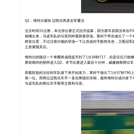
Q1：维特尔最快 迈凯伦再度全军覆没
北京时间15点整，本次排位赛正式拉开战幕，因为赛车原因没有在P
相继出来，马诺车队的马里同样紧跟着登场。莱科宁率先做出了一个有
榜首位置，不过汉密尔顿的登场一下让其他对手黯然失色，卫冕冠军的第
之差紧随其后。
维特尔的随后一个单圈将成绩提升到了1分39秒717，但是仅仅只能
赛前期待的那样进入Q2。本节比赛进入最后十分钟，威廉姆斯两位
搭载软胎的法拉利车队接下来开始发力，莱科宁做出了1分37秒790
第一位。而两位迈凯伦车手一直在降级区徘徊，最终维特尔成功拿下
马诺车队的两位车手斯蒂文斯和马里。