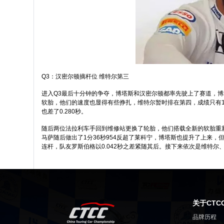
Q3：汉密尔顿摘杆位 维特尔第三
进入Q3最后十分钟的争夺，博塔斯和汉密尔顿都率先驶上了赛道，博
软胎，他们的速度也显得有些挣扎，维特尔暂时排在第四，成绩只有1分
也差了0.280秒。
随后两位法拉利车手回到维修站更换了轮胎，他们搭载全新的软胎重新
马萨随后做出了1分36秒954反超了莱科宁，博塔斯也提升了上来，
连杆，队友罗斯伯格以0.042秒之差紧随其后。接下来依次是维特尔
关于CTC
品牌历程