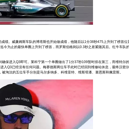
0的成绩。威廉姆斯车队的博塔斯也开始做成绩，他随后以1分38秒475上升到了榜首位
日迄今为止的最快单圈上升到了榜首，而罗斯伯格则以0.3秒之差紧随其后。红牛车队
确保进入Q3即可。莱科宁第一个单圈做出了1分37秒109暂时排在第三，而维特尔
成绩进入Q3已经没有任何问题。梅赛德斯两位车手此时已经回到维修站休息，最终汉密
，被淘汰的五位车手分别是马尔多纳多、科维亚特、维斯塔潘、塞恩斯和佩雷斯。