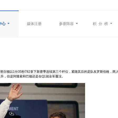
中心
媒体注册
参赛阵容
积 分 榜
汉密尔顿以1分35秒782拿下新赛季连续第三个杆位，紧随其后的是队友罗斯伯格，两
提升，但是阿隆索和巴顿还是在Q1就全军覆没。