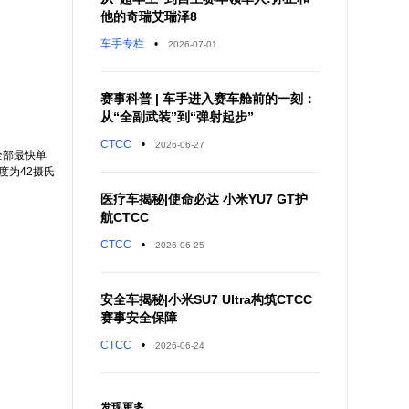
他的奇瑞艾瑞泽8
车手专栏
•
2026-07-01
赛事科普 | 车手进入赛车舱前的一刻：
从“全副武装”到“弹射起步”
CTCC
•
2026-06-27
全部最快单
度为42摄氏
医疗车揭秘|使命必达 小米YU7 GT护
航CTCC
CTCC
•
2026-06-25
安全车揭秘|小米SU7 Ultra构筑CTCC
赛事安全保障
CTCC
•
2026-06-24
发现更多