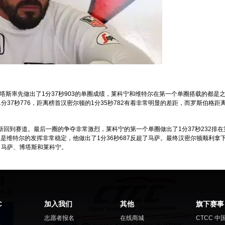
塔斯率先做出了1分37秒903的单圈成绩，莱科宁和维特尔在第一个单圈搭载的都是
37秒776，距离榜首汉密尔顿的1分35秒782有着非常明显的差距，而罗斯伯格距
回到赛道。最后一圈的争夺非常激烈，莱科宁的第一个单圈做出了1分37秒232排在
但是维特尔的发挥非常稳定，他做出了1分36秒687反超了马萨。最终汉密尔顿顺利拿
、马萨、博塔斯和莱科宁。
C
加入我们
其他
旗下赛事
志愿者报名
在线商城
CTCC 中