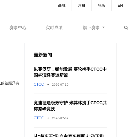
商城
注册
登录
EN
赛事中心
实时成绩
旗下赛事
最新新闻
以赛促研，赋能发展 赛轮携手CTCC中
国杯演绎赛道新篇
人的差距只有
CTCC
•
2026-07-10
竞速征途极致守护 米其林携手CTCC共
铸巅峰竞技
CTCC
•
2026-07-09
从"超车王"到自主赛车领军人:孙正和