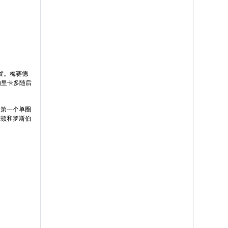
置。梅赛德
的里卡多随后
的第一个单圈
尔顿和罗斯伯