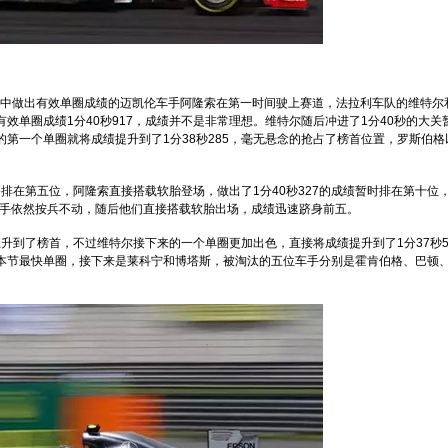
3中做出有效单圈成绩的迈凯伦车手阿隆索在第一时间驶上赛道，法拉利车队的维特尔
效单圈成绩1分40秒917，成绩并不是非常理想。维特尔随后冲进了1分40秒的大关
一个单圈就将成绩提升到了1分38秒285，毫无悬念的抢占了榜首位置，罗斯伯格以0
够排在第五位，阿隆索直接搭载软胎登场，做出了1分40秒327的成绩暂时排在第十位
车手依然按兵不动，随后他们直接搭载软胎出场，成绩迅速跻身前五。
上升到了榜首，不过维特尔接下来的一个单圈更加出色，直接将成绩提升到了1分37秒5
本节最快单圈，接下来是莱科宁和博塔斯，被淘汰的五位车手分别是霍肯伯格、巴顿