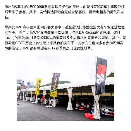
派出5名车手的LEO109车队也采取了类似的策略，由现役CTCC车手李麟带领
后辈车手参赛。其中，吴怡帆选择独自完成全部赛程，显示出相当的勇气和自
信。
早期的TMC赛事曾向国内的各大赛事，甚至是澳门格兰披治大赛车输送过数位
女车手。今年，TMC的女将数量再次爆发，包括DA Racing的谢佩珊、GYT
racing的翟曼华、LEO109车队的陈芮以及个人报名的黄恒毅和戚艳。其中，黄
恒毅是CTCC历史上首位登上领奖台的女车手，其余几位也大多有参加民间赛
事的经验，TMC很有希望在2017赛季再次出现女性冠军。