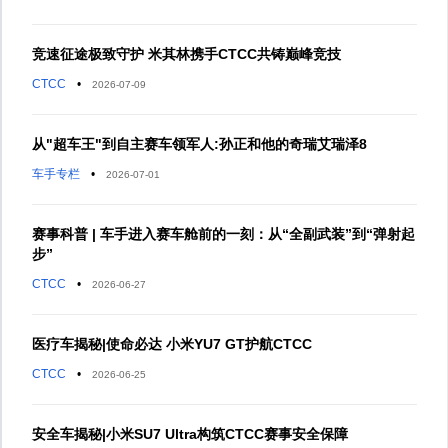
竞速征途极致守护 米其林携手CTCC共铸巅峰竞技
CTCC
•
2026-07-09
从"超车王"到自主赛车领军人:孙正和他的奇瑞艾瑞泽8
车手专栏
•
2026-07-01
赛事科普 | 车手进入赛车舱前的一刻：从“全副武装”到“弹射起
步”
CTCC
•
2026-06-27
医疗车揭秘|使命必达 小米YU7 GT护航CTCC
CTCC
•
2026-06-25
安全车揭秘|小米SU7 Ultra构筑CTCC赛事安全保障