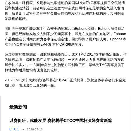
在改装界一呼百应并长期参与汽车运动的美国K&N为TMC赛车提供了空气滤清
器和机油滤清器，前者可以在过滤空气中杂质的同时保证足够的空气进入发动
机，后者则可以将润滑油中的金属碎屑挡在发动机活塞连杆机构外，共同保障
发动机的运转。
同时关乎赛车性能及车手生命安全的刹车片由Ephone提供。Ephone虽是新品
牌，但已经脚踏实地投入到不少民间赛事中。即是在炎热的广东地区，Ephone
产品也能在长时间的耐力赛中保证稳定性，因此得到了用户的认可。Ephone本
次为TMC赛车提供带有EP-R配方的CAR98刹车片。
经过赛前的数轮测试，路航轮胎脱颖而出，成为TMC 2017赛季的指定轮胎。作
为民族品牌，路航轮胎在近年飞速崛起，一方面通过大力参与赛车运动的方式
展示技术实力，一方面持续改进轮胎配方和制造工艺，最终为TMC赛车提供了
抓地力和耐用性均表现出色的轮胎。
2017 TMC房车大师挑战赛即将在6月24日正式揭幕，预祝全体参赛者们安全完
成比赛，表现出自己最好的一面。
最新新闻
以赛促研，赋能发展 赛轮携手CTCC中国杯演绎赛道新篇
CTCC
•
2026-07-10