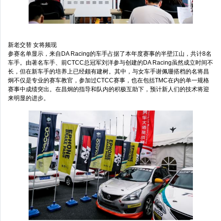
新老交替 女将频现
参赛名单显示，来自DA Racing的车手占据了本年度赛事的半壁江山，共计8名
车手。由著名车手、前CTCC总冠军刘洋参与创建的DA Racing虽然成立时间不
长，但在新车手的培养上已经颇有建树。其中，与女车手谢佩珊搭档的名将昌
炯不仅是专业的赛车教官，参加过CTCC赛事，也在包括TMC在内的单一规格
赛事中成绩突出。在昌炯的指导和队内的积极互助下，预计新人们的技术将迎
来明显的进步。