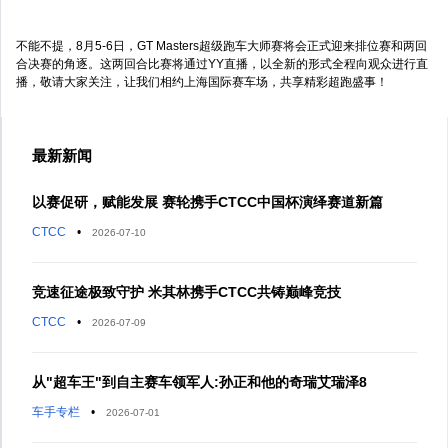
不能不提，8月5-6日，GT Masters超级跑车大师赛将会正式迎来排位赛和两回
合决赛的角逐。这两回合比赛将通过YY直播，以全新的形式全程向观众进行直
播，敬请大家关注，让我们相约上海国际赛车场，共享精彩超跑盛事！
最新新闻
以赛促研，赋能发展 赛轮携手CTCC中国杯演绎赛道新篇
CTCC
•
2026-07-10
竞速征途极致守护 米其林携手CTCC共铸巅峰竞技
CTCC
•
2026-07-09
从"超车王"到自主赛车领军人:孙正和他的奇瑞艾瑞泽8
车手专栏
•
2026-07-01