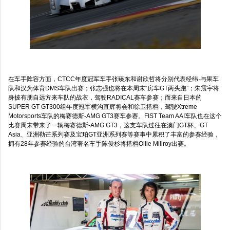
在车手阵容方面，CTCC年度冠军车手张臻东和谢欣哲将分别代表经纬·与果车
队和汉为体育DMS车队出赛；张志强也将在本周末“房车GT两头跑”；朱震宇将
身披有朋自远方来车队的战衣，驾驶RADICAL赛车参赛；而来自日本的
SUPER GT GT300组年度冠军横沟直辉将会和徐卫搭档，驾驶Xtreme
Motorsports车队的梅赛德斯-AMG GT3赛车参赛。FIST Team AAI车队也在这个
比赛周末带来了一辆梅赛德斯-AMG GT3，这支车队过往在澳门GT杯、GT
Asia、亚洲勒芒系列赛及宝珀GT亚洲系列赛等赛事中累积了丰富的参赛经验，
拥有28年参赛经验的台湾著名车手陈俊杉将搭档Ollie Millroy出赛。