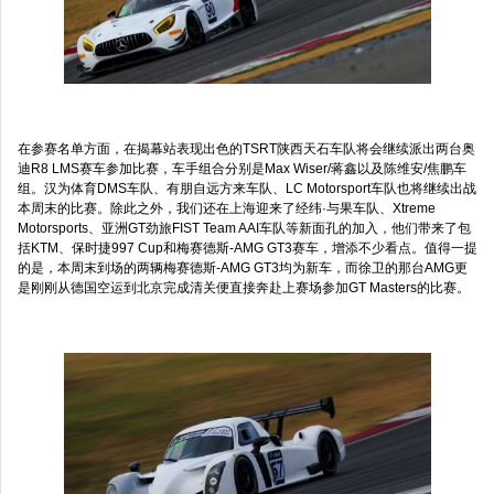
在参赛名单方面，在揭幕站表现出色的TSRT陕西天石车队将会继续派出两台奥
迪R8 LMS赛车参加比赛，车手组合分别是Max Wiser/蒋鑫以及陈维安/焦鹏车
组。汉为体育DMS车队、有朋自远方来车队、LC Motorsport车队也将继续出战
本周末的比赛。除此之外，我们还在上海迎来了经纬·与果车队、Xtreme
Motorsports、亚洲GT劲旅FIST Team AAI车队等新面孔的加入，他们带来了包
括KTM、保时捷997 Cup和梅赛德斯-AMG GT3赛车，增添不少看点。值得一提
的是，本周末到场的两辆梅赛德斯-AMG GT3均为新车，而徐卫的那台AMG更
是刚刚从德国空运到北京完成清关便直接奔赴上赛场参加GT Masters的比赛。