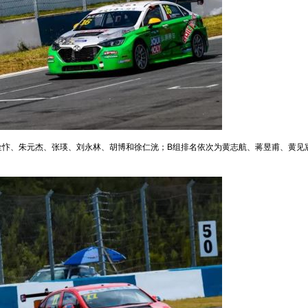
金忭、朱元杰、张瑛、刘永林、胡博和徐仁洸；B组排名依次为黄志航、蒋昱甫、黄见