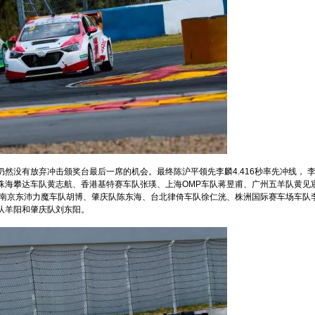
然没有放弃冲击颁奖台最后一席的机会。最终陈沪平领先李麟4.416秒率先冲线， 
珠海攀达车队黄志航、香港基特赛车队张瑛、上海OMP车队蒋昱甫、广州五羊队黄见
、南京东沛力魔车队胡博、肇庆队陈东海、台北律倚车队徐仁洸、株洲国际赛车场车队
队羊阳和肇庆队刘东阳。