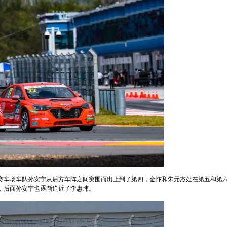
赛车场车队孙安宁从后方车阵之间突围而出上到了第四，金忭和朱元杰处在第五和第
，后面孙安宁也逐渐迫近了李惠玮。