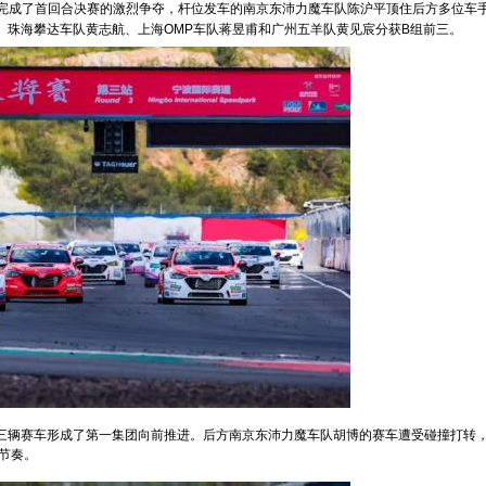
赛道完成了首回合决赛的激烈争夺，杆位发车的南京东沛力魔车队陈沪平顶住后方多位车
。珠海攀达车队黄志航、上海OMP车队蒋昱甫和广州五羊队黄见宸分获B组前三。
三辆赛车形成了第一集团向前推进。后方南京东沛力魔车队胡博的赛车遭受碰撞打转
节奏。