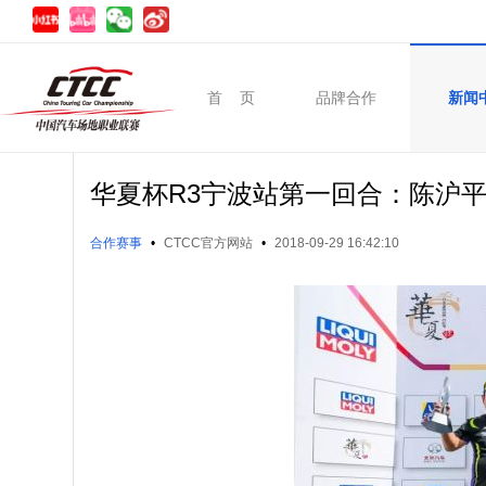
首 页
品牌合作
新闻
华夏杯R3宁波站第一回合：陈沪平豪取P
合作赛事
•
CTCC官方网站
•
2018-09-29 16:42:10