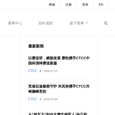
商城
注册
登录
EN
赛事中心
实时成绩
旗下赛事
最新新闻
以赛促研，赋能发展 赛轮携手CTCC中
国杯演绎赛道新篇
CTCC
•
2026-07-10
竞速征途极致守护 米其林携手CTCC共
铸巅峰竞技
CTCC
•
2026-07-09
从"超车王"到自主赛车领军人:孙正和