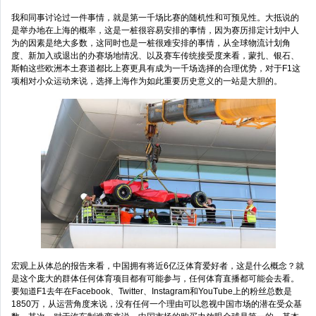
我和同事讨论过一件事情，就是第一千场比赛的随机性和可预见性。大抵说的
是举办地在上海的概率，这是一桩很容易安排的事情，因为赛历排定计划中人
为的因素是绝大多数，这同时也是一桩很难安排的事情，从全球物流计划角
度、新加入或退出的办赛场地情况、以及赛车传统接受度来看，蒙扎、银石、
斯帕这些欧洲本土赛道都比上赛更具有成为一千场选择的合理优势，对于F1这
项相对小众运动来说，选择上海作为如此重要历史意义的一站是大胆的。
宏观上从体总的报告来看，中国拥有将近6亿泛体育爱好者，这是什么概念？就
是这个庞大的群体任何体育项目都有可能参与，任何体育直播都可能会去看。
要知道F1去年在Facebook、Twitter、Instagram和YouTube上的粉丝总数是
1850万，从运营角度来说，没有任何一个理由可以忽视中国市场的潜在受众基