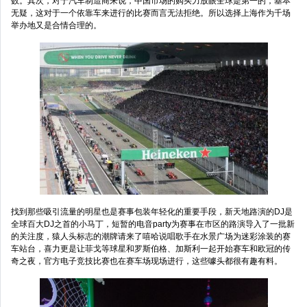
数。其次，对于汽车制造商来说，中国市场的购买力放眼全球是第一的，基本
无疑，这对于一个依靠车来进行的比赛而言无法拒绝。所以选择上海作为千场
举办地又是合情合理的。
找到那些吸引流量的明星也是赛事包装年轻化的重要手段，新天地路演的DJ是
全球百大DJ之首的小马丁，短暂的电音party为赛事在市区的路演导入了一批新
的关注度，猿人头标志的潮牌请来了嘻哈说唱歌手在水景广场为迷彩涂装的赛
车站台，喜力更是让菲戈等球星和罗斯伯格、加斯利一起开始赛车和欧冠的传
奇之夜，官方电子竞技比赛也在赛车场现场进行，这些噱头都很有趣有料。