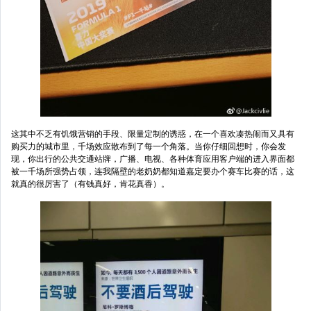
这其中不乏有饥饿营销的手段、限量定制的诱惑，在一个喜欢凑热闹而又具有
购买力的城市里，千场效应散布到了每一个角落。当你仔细回想时，你会发
现，你出行的公共交通站牌，广播、电视、各种体育应用客户端的进入界面都
被一千场所强势占领，连我隔壁的老奶奶都知道嘉定要办个赛车比赛的话，这
就真的很厉害了（有钱真好，肯花真香）。