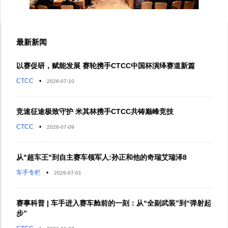
最新新闻
以赛促研，赋能发展 赛轮携手CTCC中国杯演绎赛道新篇
CTCC
•
2026-07-10
竞速征途极致守护 米其林携手CTCC共铸巅峰竞技
CTCC
•
2026-07-09
从"超车王"到自主赛车领军人:孙正和他的奇瑞艾瑞泽8
车手专栏
•
2026-07-01
赛事科普 | 车手进入赛车舱前的一刻：从“全副武装”到“弹射起
步”