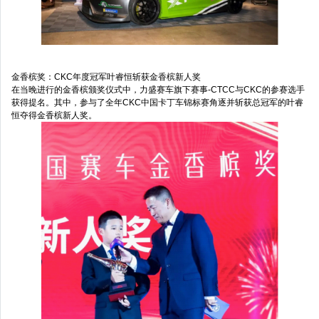
金香槟奖：CKC年度冠军叶睿恒斩获金香槟新人奖
在当晚进行的金香槟颁奖仪式中，力盛赛车旗下赛事-CTCC与CKC的参赛选手
获得提名。其中，参与了全年CKC中国卡丁车锦标赛角逐并斩获总冠军的叶睿
恒夺得金香槟新人奖。