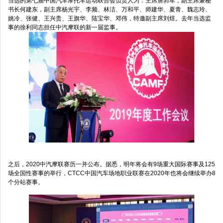
当选的第七届中国汽车摩托车运动联合会负责人为：主席詹郭军，副主席兼秘
书长何建东，副主席杨光宇、李频、林洁、万和平、师建华、夏青、魏志玲、
姚冷、张健、王兴贵、王旗华、陆宝华、邓伟，特邀副主席刘煜。去年当选监
事的徐利同志担任中汽摩联的新一届监事。
之后，2020中汽摩联赛历一并公布。据悉，明年将会有9场重大国际赛事及125
场全国性赛事的举行，CTCC中国汽车场地职业联赛在2020年也将会继续举办8
个分站赛事。