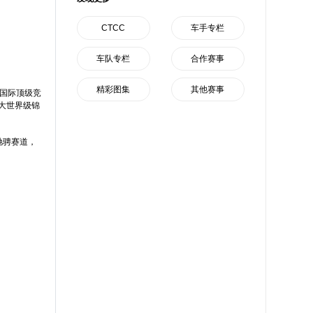
CTCC
车手专栏
车队专栏
合作赛事
精彩图集
其他赛事
性的国际顶级竞
大世界级锦
驰骋赛道，