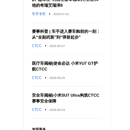
他的奇瑞艾瑞泽8
车手专栏
•
2026-07-01
赛事科普 | 车手进入赛车舱前的一刻：
从“全副武装”到“弹射起步”
CTCC
•
2026-06-27
医疗车揭秘|使命必达 小米YU7 GT护
航CTCC
CTCC
•
2026-06-25
安全车揭秘|小米SU7 Ultra构筑CTCC
赛事安全保障
CTCC
•
2026-06-24
发现更多