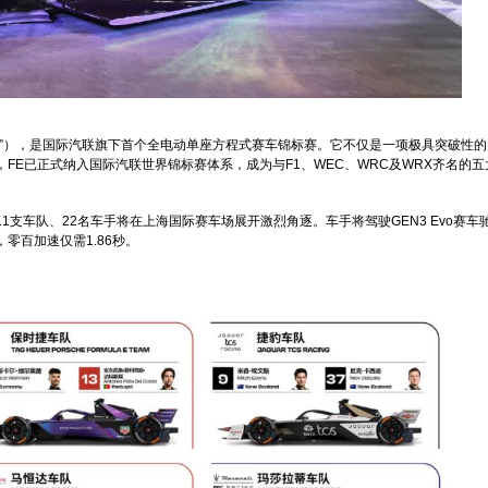
ip, 简称“FE”），是国际汽联旗下首个全电动单座方程式赛车锦标赛。它不仅是一项极具突破
FE已正式纳入国际汽联世界锦标赛体系，成为与F1、WEC、WRC及WRX齐名的五
支车队、22名车手将在上海国际赛车场展开激烈角逐。车手将驾驶GEN3 Evo赛车
零百加速仅需1.86秒。