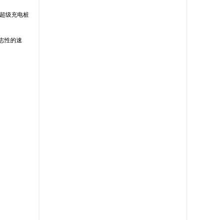
级超级充电桩
标志性的速