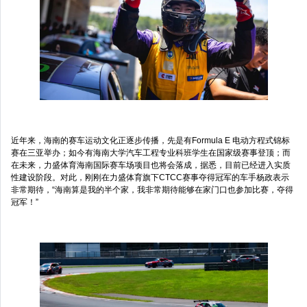
近年来，海南的赛车运动文化正逐步传播，先是有Formula E 电动方程式锦标
赛在三亚举办；如今有海南大学汽车工程专业科班学生在国家级赛事登顶；而
在未来，力盛体育海南国际赛车场项目也将会落成，据悉，目前已经进入实质
性建设阶段。对此，刚刚在力盛体育旗下CTCC赛事夺得冠军的车手杨政表示
非常期待，“海南算是我的半个家，我非常期待能够在家门口也参加比赛，夺得
冠军！”