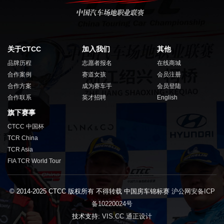
关于CTCC
加入我们
其他
品牌历程
志愿者报名
在线商城
合作案例
赛道女孩
会员注册
合作方案
成为赛车手
会员登陆
合作联系
英才招聘
English
旗下赛事
CTCC 中国杯
TCR China
TCR Asia
FIA TCR World Tour
© 2014-2025 CTCC 版权所有 不得转载 中国房车锦标赛
沪公网安备ICP
备10220024号
技术支持:
VIS.CC 通正设计