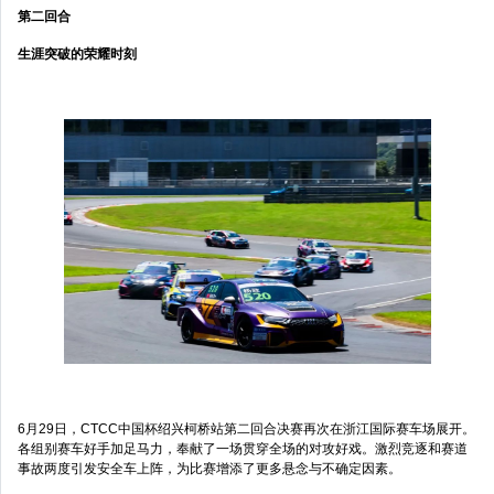
第二回合
生涯突破的荣耀时刻
6月29日，CTCC中国杯绍兴柯桥站第二回合决赛再次在浙江国际赛车场展开。
各组别赛车好手加足马力，奉献了一场贯穿全场的对攻好戏。激烈竞逐和赛道
事故两度引发安全车上阵，为比赛增添了更多悬念与不确定因素。