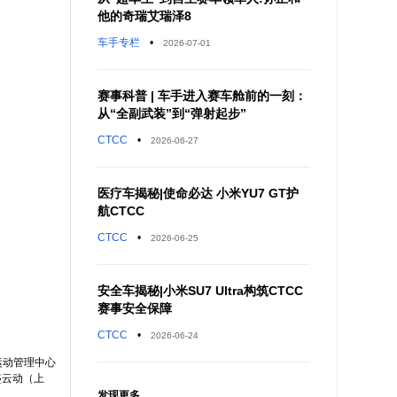
他的奇瑞艾瑞泽8
车手专栏
•
2026-07-01
赛事科普 | 车手进入赛车舱前的一刻：
从“全副武装”到“弹射起步”
CTCC
•
2026-06-27
医疗车揭秘|使命必达 小米YU7 GT护
航CTCC
CTCC
•
2026-06-25
安全车揭秘|小米SU7 Ultra构筑CTCC
赛事安全保障
CTCC
•
2026-06-24
运动管理中心
盛云动（上
发现更多