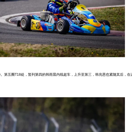
。第五圈T18处，暂列第四的韩雨晨内线超车，上升至第三，韩兆恩也紧随其后，在