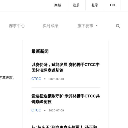
商城
注册
登录
EN
赛事中心
实时成绩
旗下赛事
最新新闻
以赛促研，赋能发展 赛轮携手CTCC中
国杯演绎赛道新篇
序幕表演。
CTCC
•
2026-07-10
竞速征途极致守护 米其林携手CTCC共
铸巅峰竞技
CTCC
•
2026-07-09
从"超车王"到自主赛车领军人:孙正和