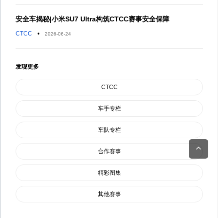
安全车揭秘|小米SU7 Ultra构筑CTCC赛事安全保障
CTCC
•
2026-06-24
发现更多
CTCC
车手专栏
车队专栏
合作赛事
精彩图集
其他赛事