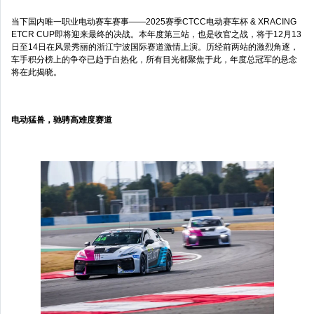
当下国内唯一职业电动赛车赛事——2025赛季CTCC电动赛车杯 & XRACING
ETCR CUP即将迎来最终的决战。本年度第三站，也是收官之战，将于12月13
日至14日在风景秀丽的浙江宁波国际赛道激情上演。历经前两站的激烈角逐，
车手积分榜上的争夺已趋于白热化，所有目光都聚焦于此，年度总冠军的悬念
将在此揭晓。
电动猛兽，驰骋高难度赛道