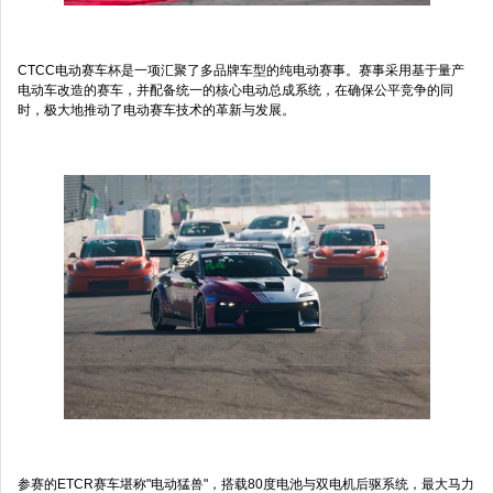
CTCC电动赛车杯是一项汇聚了多品牌车型的纯电动赛事。赛事采用基于量产
电动车改造的赛车，并配备统一的核心电动总成系统，在确保公平竞争的同
时，极大地推动了电动赛车技术的革新与发展。
参赛的ETCR赛车堪称"电动猛兽"，搭载80度电池与双电机后驱系统，最大马力