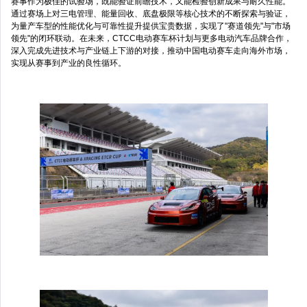
赛事作为极佳的试验场，既能验证前瞻技术，又能检验创新成果与耐久性能。
通过赛场上对三电管理、能量回收、底盘极限等核心技术的不断探索与验证，
为量产车型的性能优化与可靠性提升提供宝贵数据，实现了"赛道领先"与"市场
领先"的闭环联动。在未来，CTCC电动赛车杯计划与更多电动汽车品牌合作，
深入完成先进技术与产业链上下游的对接，推动中国电动赛车走向海外市场，
实现从赛事到产业的良性循环。