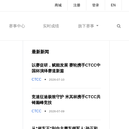
商城
注册
登录
EN
赛事中心
实时成绩
旗下赛事
最新新闻
以赛促研，赋能发展 赛轮携手CTCC中
国杯演绎赛道新篇
CTCC
•
2026-07-10
竞速征途极致守护 米其林携手CTCC共
铸巅峰竞技
CTCC
•
2026-07-09
从"超车王"到自主赛车领军人:孙正和