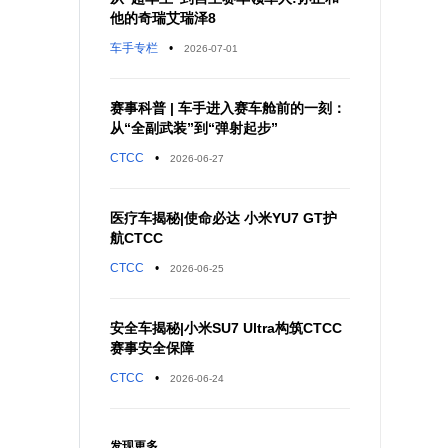
他的奇瑞艾瑞泽8
车手专栏
•
2026-07-01
赛事科普 | 车手进入赛车舱前的一刻：
从“全副武装”到“弹射起步”
CTCC
•
2026-06-27
医疗车揭秘|使命必达 小米YU7 GT护
航CTCC
CTCC
•
2026-06-25
安全车揭秘|小米SU7 Ultra构筑CTCC
赛事安全保障
CTCC
•
2026-06-24
发现更多