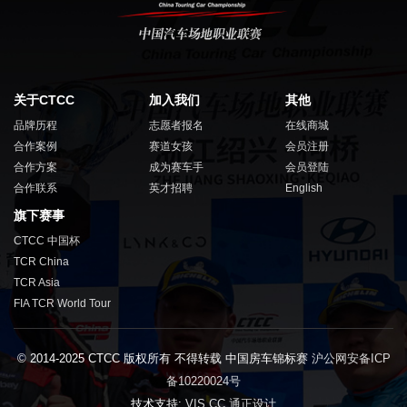
关于CTCC
加入我们
其他
品牌历程
志愿者报名
在线商城
合作案例
赛道女孩
会员注册
合作方案
成为赛车手
会员登陆
合作联系
英才招聘
English
旗下赛事
CTCC 中国杯
TCR China
TCR Asia
FIA TCR World Tour
© 2014-2025 CTCC 版权所有 不得转载 中国房车锦标赛
沪公网安备ICP
备10220024号
技术支持:
VIS.CC 通正设计