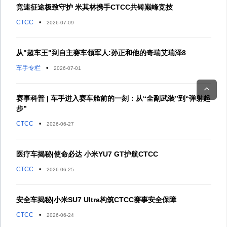
竞速征途极致守护 米其林携手CTCC共铸巅峰竞技
CTCC
•
2026-07-09
从"超车王"到自主赛车领军人:孙正和他的奇瑞艾瑞泽8
车手专栏
•
2026-07-01
赛事科普 | 车手进入赛车舱前的一刻：从“全副武装”到“弹射起
步”
CTCC
•
2026-06-27
医疗车揭秘|使命必达 小米YU7 GT护航CTCC
CTCC
•
2026-06-25
安全车揭秘|小米SU7 Ultra构筑CTCC赛事安全保障
CTCC
•
2026-06-24