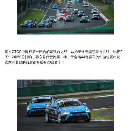
周六CTCC中国杯第一回合的领奖台之战，从始至终充满意外与挑战。比赛在
下午2点50分打响，韩东君负责跑第一棒，于全场44台赛车的中游位置出发，
这意味着他的前后都将近有20台赛车！