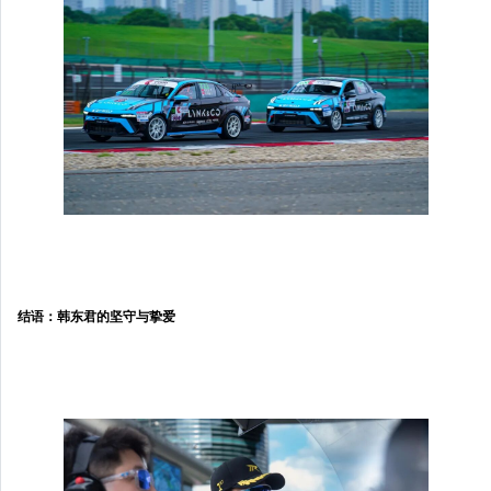
结语：韩东君的坚守与挚爱