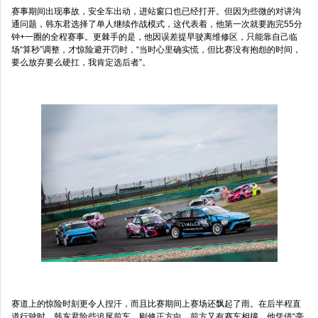
赛事期间出现事故，安全车出动，进站窗口也已经打开。但因为些微的对讲沟
通问题，韩东君选择了单人继续作战模式，这代表着，他第一次就要跑完55分
钟+一圈的全程赛事。更棘手的是，他因误差提早驶离维修区，只能靠自己临
场“算秒”调整，才惊险避开罚时，“当时心里确实慌，但比赛没有抱怨的时间，
要么放弃要么硬扛，我肯定选后者”。
赛道上的惊险时刻更令人捏汗，而且比赛期间上赛场还飘起了雨。在后半程直
道行驶时，韩东君险些追尾前车，刚修正方向，前方又有赛车相撞，他凭借“毫