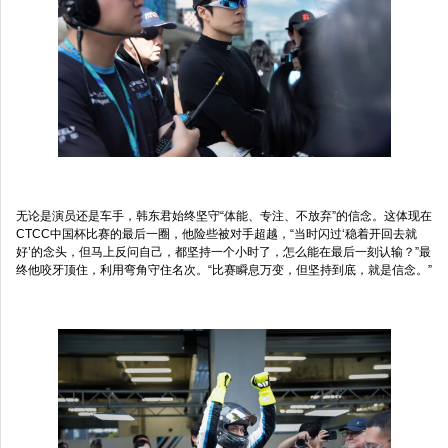
无论是演员还是车手，韩东君始终坚守“体能、专注、不放弃”的信念。这体现在
CTCC中国杯比赛的最后一圈，他险些被对手超越，“当时闪过‘稳着开回去就
好’的念头，但马上反问自己，都坚持一个小时了，怎么能在最后一刻认输？”最
终他咬牙顶住，利用弯角守住名次。“比赛瞬息万变，但坚持到底，就是信念。”