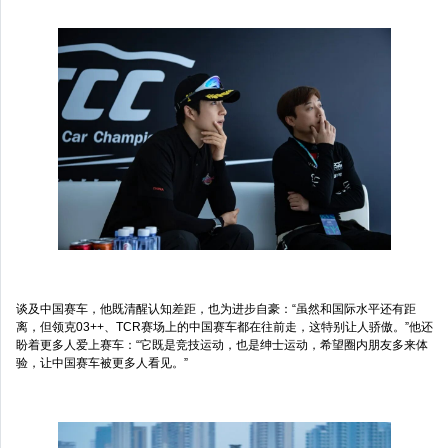
谈及中国赛车，他既清醒认知差距，也为进步自豪：“虽然和国际水平还有距
离，但领克03++、TCR赛场上的中国赛车都在往前走，这特别让人骄傲。”他还
盼着更多人爱上赛车：“它既是竞技运动，也是绅士运动，希望圈内朋友多来体
验，让中国赛车被更多人看见。”