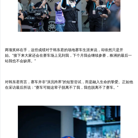
两项奖杯在手，这些成绩对于韩东君的场地赛车生涯来说，却依然只是开
始。“接下来大家还会在赛车场上见到我，下个月我会继续参赛，株洲的最后一
站我也不会缺席。”
对韩东君而言，赛车并非“演员跨界”的短暂尝试，而是融入生命的挚爱。正如他
在采访最后所说：“赛车可能这辈子脱离不了我，我也脱离不了赛车。”