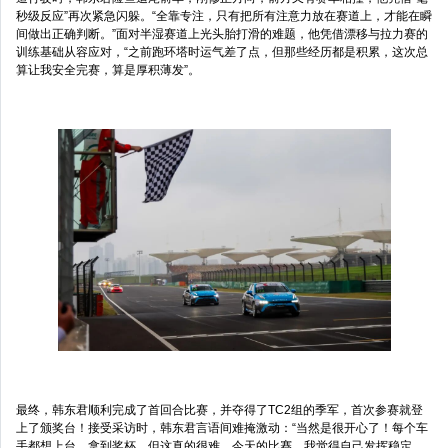
秒级反应”再次紧急闪躲。“全靠专注，只有把所有注意力放在赛道上，才能在瞬
间做出正确判断。”面对半湿赛道上光头胎打滑的难题，他凭借漂移与拉力赛的
训练基础从容应对，“之前跑环塔时运气差了点，但那些经历都是积累，这次总
算让我安全完赛，算是厚积薄发”。
最终，韩东君顺利完成了首回合比赛，并夺得了TC2组的季军，首次参赛就登
上了颁奖台！接受采访时，韩东君言语间难掩激动：“当然是很开心了！每个车
手都想上台，拿到奖杯。但这真的很难。今天的比赛，我觉得自己发挥稳定，