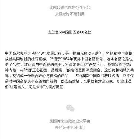
红运郎x中国巡回赛联名款
中国高尔夫球运动的40年发展历程，是一幅由无数动人瞬间、坚韧精神与卓越
成就共同绘就的壮丽画卷。郎酒于1984年获得中国名酒称号，这条名酒之路也
走了40年。红运郎与中巡赛的携手，将高尔夫运动“逐梦不止、坚韧致胜”的精
神内核，与郎酒“正心正德、品质第一”的名酒基因深度契合。这份跨越领域的共
鸣，凝结成一份融合匠心与祝福的产品——红运郎X中国巡回赛联名酒，它不仅
是对中国高尔夫事业蓬勃向前的一份崇高致敬，也承载着对企业家、职业球员
们“红运当头、洞见未来”的美好寓意。