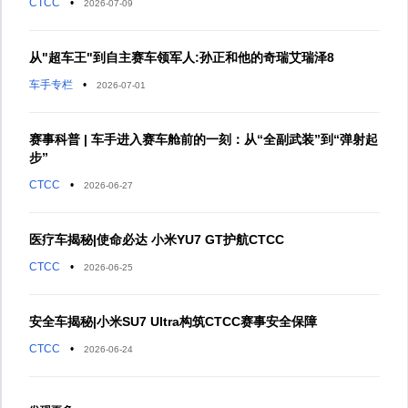
CTCC
•
2026-07-09
从"超车王"到自主赛车领军人:孙正和他的奇瑞艾瑞泽8
车手专栏
•
2026-07-01
赛事科普 | 车手进入赛车舱前的一刻：从“全副武装”到“弹射起
步”
CTCC
•
2026-06-27
医疗车揭秘|使命必达 小米YU7 GT护航CTCC
CTCC
•
2026-06-25
安全车揭秘|小米SU7 Ultra构筑CTCC赛事安全保障
CTCC
•
2026-06-24