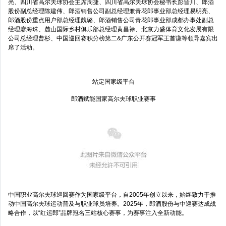
亮、四川省高尔夫球协会主席周捷、四川省高尔夫球协会秘书长彭晋川、郎酒
股份副总经理陈建伟、郎酒销售公司副总经理兼青花郎事业部总经理易明亮、
郎酒股份重点用户部总经理魏璐、郎酒销售公司青花郎事业部成都办事处副总
经理廖海珠、麓山国际乡村俱乐部总经理黄昌禄、北京力盛体育文化发展有限
公司总经理曹杉、中国巡回赛积分榜第二&广东公开赛冠军王首谦等领导嘉宾出
席了活动。
站定国家级平台
郎酒赋能国家高尔夫球职业赛事
中国职业高尔夫球巡回赛作为国家级平台，自2005年创立以来，始终致力于推
动中国高尔夫球运动普及与职业球员培养。2025年，郎酒股份与中巡赛达成战
略合作，以“红运郎”品牌冠名三站核心赛事，为赛事注入全新动能。