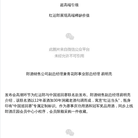
超高端引领
红运郎展现高端稀缺价值
郎酒销售公司副总经理兼青花郎事业部总经理 易明亮
发布会高潮环节为红运郎与中国巡回赛联名款发布。郎酒销售副总经理易明亮
介绍，该联名酒以12年基酒加30年洞藏老酒勾调而成，寓意“红运当头”，瓶身
印有“中国巡回赛”专属定制标识。作为赛事庆功用酒和冠军奖品用酒，同步上线
郎酒庄园会员中心小程序，会员限额采购一件收藏。