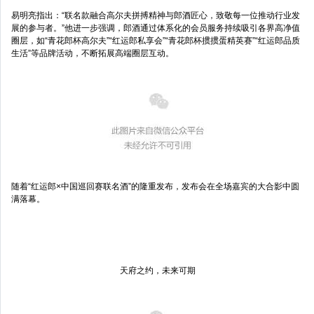
易明亮指出：“联名款融合高尔夫拼搏精神与郎酒匠心，致敬每一位推动行业发
展的参与者。”他进一步强调，郎酒通过体系化的会员服务持续吸引各界高净值
圈层，如“青花郎杯高尔夫”“红运郎私享会”“青花郎杯掼掼蛋精英赛”“红运郎品质
生活”等品牌活动，不断拓展高端圈层互动。
随着“红运郎×中国巡回赛联名酒”的隆重发布，发布会在全场嘉宾的大合影中圆
满落幕。
天府之约，未来可期