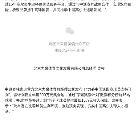
过15年高尔夫事业搭建价值服务平台。通过与中巡赛的战略合作，实现双向赋
能，极致品牌携手高球国赛，共同推动中国高尔夫运动发展。”
北京力盛体育文化发展有限公司总经理 曹杉
中巡赛独家运营方北京力盛体育总经理曹杉发布了“力盛中国巡回赛球员支持计
划”。该计划设立年度200万元奖金池，通过“荣耀奖励计划”激励积分榜前16名
球员，并以“球员补贴计划”为全卡球员提供最低15万元收入保障。曹杉表
示：“此举旨在改善球员生存环境，激励顶尖表现，夯实中国高尔夫球人才根
基。”