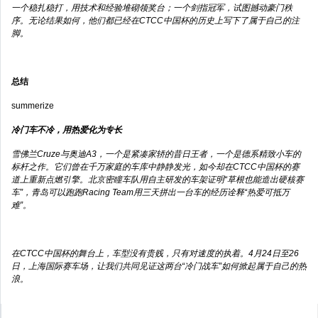
一个稳扎稳打，用技术和经验堆砌领奖台；一个剑指冠军，试图撼动豪门秩
序。无论结果如何，他们都已经在CTCC中国杯的历史上写下了属于自己的注
脚。
总结
summerize
冷门车不冷，用热爱化为专长
雪佛兰Cruze与奥迪A3，一个是紧凑家轿的昔日王者，一个是德系精致小车的
标杆之作。它们曾在千万家庭的车库中静静发光，如今却在CTCC中国杯的赛
道上重新点燃引擎。北京密瞳车队用自主研发的车架证明“草根也能造出硬核赛
车”，青岛可以跑跑Racing Team用三天拼出一台车的经历诠释“热爱可抵万
难”。
在CTCC中国杯的舞台上，车型没有贵贱，只有对速度的执着。4月24日至26
日，上海国际赛车场，让我们共同见证这两台“冷门战车”如何掀起属于自己的热
浪。