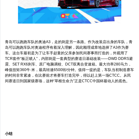
青岛可以跑跑车队的奥迪A3，走的则是另一条路。作为改装店出身的车队，青
岛可以跑跑车队对奥迪程序有着深入理解，因此顺理成章地选择了A3作为赛
车。这台车最初是为了让车手赵童的父亲参加民间赛事而打造的，外观用了
TCR套件“板正唬人”，内部则是一套典型的赛道日基础改装——DWD DDRS避
震、SET RX6刹车、原厂电脑调校、DCT双离合变速箱。最大功率280马力，
峰值扭矩360牛·米，最高转速6500转/分钟。值得一提的是，车队当初制造赛车
的时间非常紧凑，在比赛前才将赛车打造完毕，得以赶上第一场CTCC。从民
间赛道日到国家级赛场，这种“草根生命力”正是CTCC中国杯最动人的底色。
小结