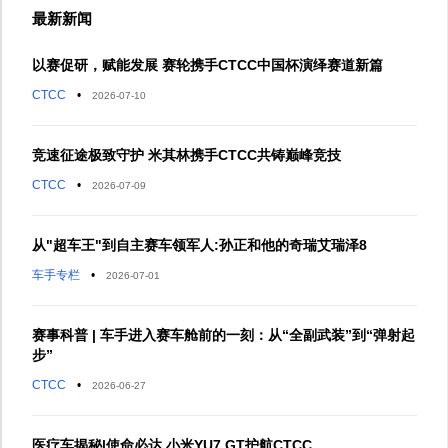
最新新闻
以赛促研，赋能发展 赛轮携手CTCC中国杯演绎赛道新篇
CTCC
•
2026-07-10
竞速征途极致守护 米其林携手CTCC共铸巅峰竞技
CTCC
•
2026-07-09
从"超车王"到自主赛车领军人:孙正和他的奇瑞艾瑞泽8
车手专栏
•
2026-07-01
赛事科普 | 车手进入赛车舱前的一刻：从“全副武装”到“弹射起
步”
CTCC
•
2026-06-27
医疗车揭秘|使命必达 小米YU7 GT护航CTCC