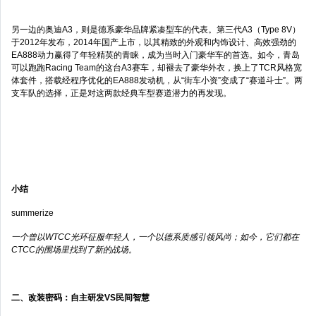
另一边的奥迪A3，则是德系豪华品牌紧凑型车的代表。第三代A3（Type 8V）
于2012年发布，2014年国产上市，以其精致的外观和内饰设计、高效强劲的
EA888动力赢得了年轻精英的青睐，成为当时入门豪华车的首选。如今，青岛
可以跑跑Racing Team的这台A3赛车，却褪去了豪华外衣，换上了TCR风格宽
体套件，搭载经程序优化的EA888发动机，从“街车小资”变成了“赛道斗士”。两
支车队的选择，正是对这两款经典车型赛道潜力的再发现。
小结
summerize
一个曾以WTCC光环征服年轻人，一个以德系质感引领风尚；如今，它们都在
CTCC的围场里找到了新的战场。
二、改装密码：自主研发VS民间智慧