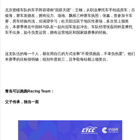
北京密瞳车队的车手阵容堪称“混搭天团”：王楠，从职业摩托车手转战房车；吕
俊海，赛车发烧友，拥有拉力、场地、飘移三种赛车执照；张鑫，曾参加卡车
赛，房车经验尚浅，但渴望学习；杜天阳活跃于地区性赛场，多次登上颁奖
台，本赛季将在中国杯与队友一起向冠军发起冲击。车队经理张磊同样是摩托
车手出身，如今负责运营，拥有运营地区和国家级赛事的经验。
这支队伍的每一个人，都在用自己的方式诠释“不畏惧挑战，不辜负热爱”。他们
本赛季的目标很明确：组别年度前三，且争取每站都上领奖台。
青岛可以跑跑Racing Team：
父子传承，独当一面