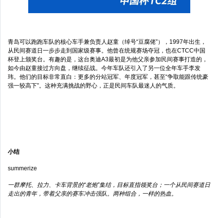
青岛可以跑跑车队的核心车手兼负责人赵童（绰号“豆腐佬”），1997年出生，
从民间赛道日一步步走到国家级赛事。他曾在统规赛场夺冠，也在CTCC中国
杯登上颁奖台。有趣的是，这台奥迪A3最初是为他父亲参加民间赛事打造的，
如今由赵童接过方向盘，继续征战。今年车队还引入了另一位全年车手李发
玮。他们的目标非常直白：更多的分站冠军、年度冠军，甚至“争取能跟传统豪
强一较高下”。这种充满挑战的野心，正是民间车队最迷人的气质。
小结
summerize
一群摩托、拉力、卡车背景的“老炮”集结，目标直指领奖台；一个从民间赛道日
走出的青年，带着父亲的赛车冲击强队。两种组合，一样的热血。