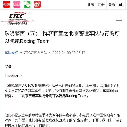
商城
注册
登录
EN
破晓擎声（五）| 阵容官宣之北京密瞳车队与青岛可
以跑跑Racing Team
车队专栏
•
CTCC官方网站
•
2026-04-09 19:53:47
导语
Introduction
《破晓擎声之CTCC参赛阵容》系列已经来到第五期。上一期，我们解读了两
支参与CTCC的新军本色，本期，我们将目光投向两支风格鲜明、车型独特的
新势力——
北京密瞳车队与青岛可以跑跑Racing Team。
他们都是从去年的单站选手转为今年的年度参赛，都选用了在中国场地赛车相
对冷门的车型，他们都希望做成改装这款车的“行业专家”。下面，我们来一起了
解两支车队背后人与车的故事。