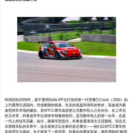
时间回到2009年，基于通用Delta II平台打造的第一代雪佛兰Cruze（J300）由
上汽通用引进国内，凭借硬朗的线条、扎实的底盘和亲民的售价，迅速成为紧
凑型轿车市场的爆款。其WTCC赛车血统更让无数年轻人心生向往。在上市后
的几年里，科鲁兹常年位居轿车销量榜前列，是无数年轻人的第一台车，也是
一代人的玩车启蒙。如今，随着车型迭代，科鲁兹逐渐淡出主流视线，但在北
京密瞳车队的车库中，这台老将正以全新的姿态重生——他们以WTCC赛车的
车架理念为基础，自主研发了一套坚固、轻量化的赛车车架，将民用版的“耐用