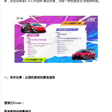
事，共同诠释着CTCC中国杯“兼容并蓄、为每一种热爱搭台”的精神内核。
一、街车往事：从国民家轿到赛道遗珠
雪佛兰Cruze：
紧凑家轿的销量神话