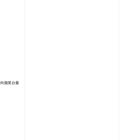
度向颁奖台最