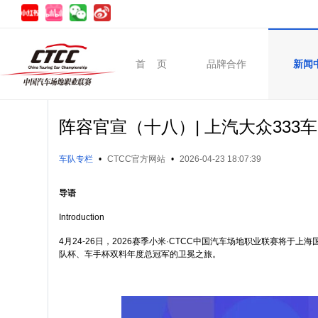
首 页
品牌合作
新闻
阵容官宣（十八）| 上汽大众333
车队专栏
•
CTCC官方网站
•
2026-04-23 18:07:39
导语
Introduction
4月24-26日，2026赛季小米·CTCC中国汽车场地职业联赛将
队杯、车手杯双料年度总冠军的卫冕之旅。