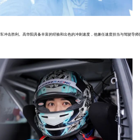
赛车冲击胜利。高华阳具备丰富的经验和出色的冲刺速度，他兼任速度担当与驾驶导师