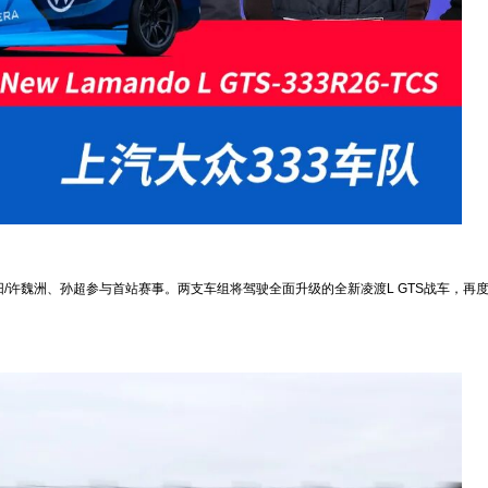
/许魏洲、孙超参与首站赛事。两支车组将驾驶全面升级的全新凌渡L GTS战车，再