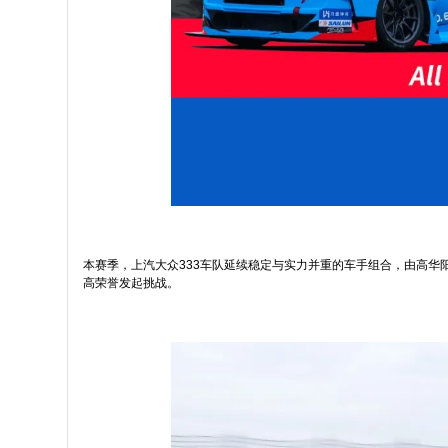
本赛季，上汽大众333车队延续稳定与实力并重的车手组合，由高华阳
高荣誉发起挑战。