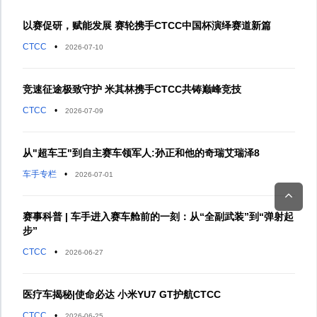
以赛促研，赋能发展 赛轮携手CTCC中国杯演绎赛道新篇
CTCC
•
2026-07-10
竞速征途极致守护 米其林携手CTCC共铸巅峰竞技
CTCC
•
2026-07-09
从"超车王"到自主赛车领军人:孙正和他的奇瑞艾瑞泽8
车手专栏
•
2026-07-01
赛事科普 | 车手进入赛车舱前的一刻：从“全副武装”到“弹射起
步”
CTCC
•
2026-06-27
医疗车揭秘|使命必达 小米YU7 GT护航CTCC
CTCC
•
2026-06-25