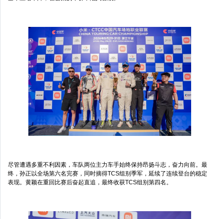
尽管遭遇多重不利因素，车队两位主力车手始终保持昂扬斗志，奋力向前。最
终，孙正以全场第六名完赛，同时摘得TCS组别季军，延续了连续登台的稳定
表现。黄颖在重回比赛后奋起直追，最终收获TCS组别第四名。