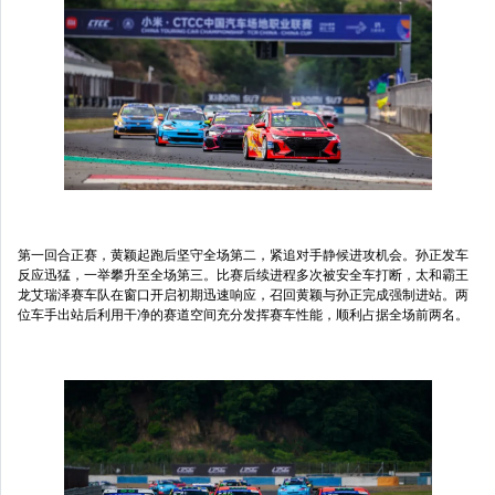
第一回合正赛，黄颖起跑后坚守全场第二，紧追对手静候进攻机会。孙正发车
反应迅猛，一举攀升至全场第三。比赛后续进程多次被安全车打断，太和霸王
龙艾瑞泽赛车队在窗口开启初期迅速响应，召回黄颖与孙正完成强制进站。两
位车手出站后利用干净的赛道空间充分发挥赛车性能，顺利占据全场前两名。