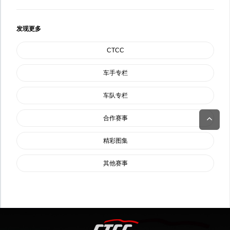
发现更多
CTCC
车手专栏
车队专栏
合作赛事
精彩图集
其他赛事