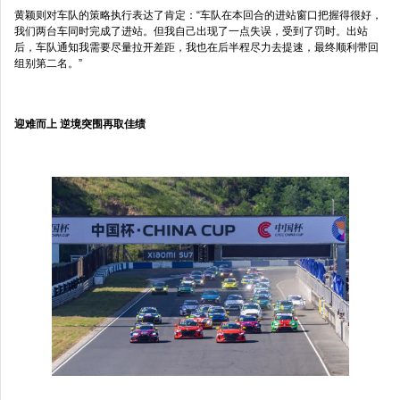
黄颖则对车队的策略执行表达了肯定：“车队在本回合的进站窗口把握得很好，
我们两台车同时完成了进站。但我自己出现了一点失误，受到了罚时。出站
后，车队通知我需要尽量拉开差距，我也在后半程尽力去提速，最终顺利带回
组别第二名。”
迎难而上 逆境突围再取佳绩