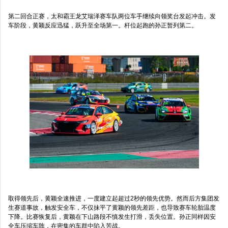
第二回合正赛，太和霸王龙艾瑞泽赛车队两位车手继续向领奖台发起冲击。发
车阶段，黄颖反应迅猛，跃升至全场第一。杆位起跑的孙正暂列第二。
取得领先后，黄颖全速推进，一度建立起超过2秒的领先优势。然而后方集团发
生赛道事故，触发安全车，不仅抹平了黄颖的领先差距，也导致赛车轮胎温度
下降。比赛恢复后，黄颖在下山路段不慎发生打滑，丢失位置。孙正同样因安
全车压缩车阵，在密集的车群中陷入苦战。