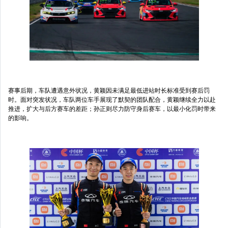
赛事后期，车队遭遇意外状况，黄颖因未满足最低进站时长标准受到赛后罚
时。面对突发状况，车队两位车手展现了默契的团队配合，黄颖继续全力以赴
推进，扩大与后方赛车的差距；孙正则尽力防守身后赛车，以最小化罚时带来
的影响。