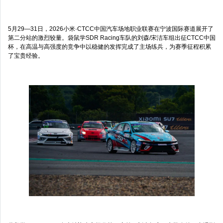
5月29—31日，2026小米·CTCC中国汽车场地职业联赛在宁波国际赛道展开了
第二分站的激烈较量。袋鼠学SDR Racing车队的刘森/宋洁车组出征CTCC中国
杯，在高温与高强度的竞争中以稳健的发挥完成了主场练兵，为赛季征程积累
了宝贵经验。