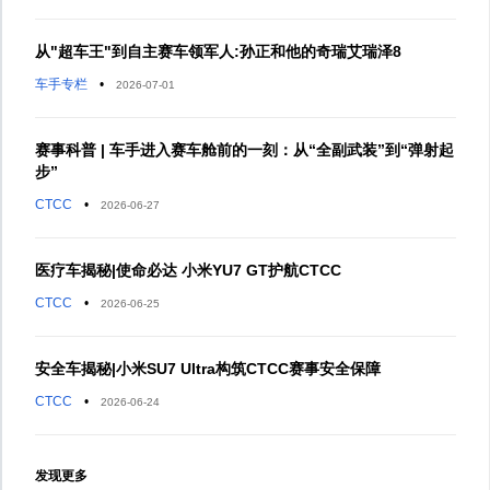
从"超车王"到自主赛车领军人:孙正和他的奇瑞艾瑞泽8
车手专栏
•
2026-07-01
赛事科普 | 车手进入赛车舱前的一刻：从“全副武装”到“弹射起
步”
CTCC
•
2026-06-27
医疗车揭秘|使命必达 小米YU7 GT护航CTCC
CTCC
•
2026-06-25
安全车揭秘|小米SU7 Ultra构筑CTCC赛事安全保障
CTCC
•
2026-06-24
发现更多