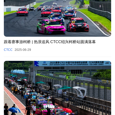
跟着赛事游柯桥 | 热浪追风 CTCC绍兴柯桥站圆满落幕
CTCC
2025-06-29