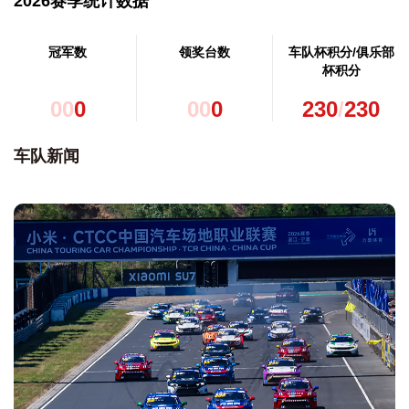
2026赛季统计数据
冠军数
领奖台数
车队杯积分/俱乐部
杯积分
0
0
0
0
0
0
230
/
230
车队新闻