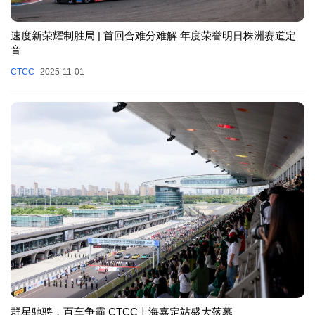
速度新荣耀制胜局 | 首回合难分难解 年度荣誉明日株洲赛道定
音
CTCC
2025-11-01
群星驰骋，百车争霸 CTCC上海嘉定站盛大落幕