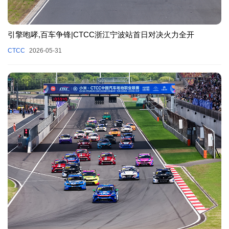
引擎咆哮,百车争锋|CTCC浙江宁波站首日对决火力全开
CTCC
2026-05-31