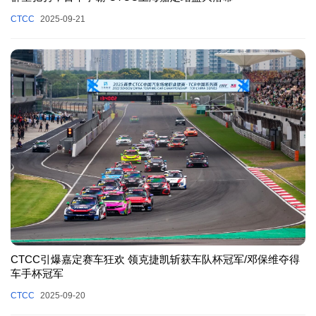
CTCC
2025-09-21
CTCC引爆嘉定赛车狂欢 领克捷凯斩获车队杯冠军/邓保维夺得
车手杯冠军
CTCC
2025-09-20