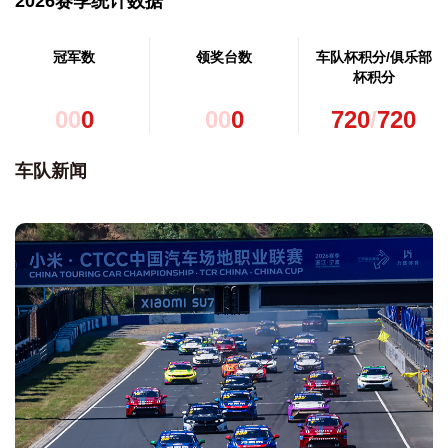
2026赛季统计数据
冠军数
领奖台数
车队杯积分/俱乐部
杯积分
0
0
0
0
0
0
720
/
720
车队新闻