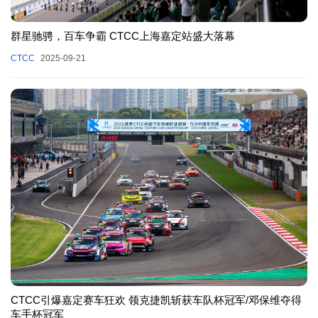
群星驰骋，百车争霸 CTCC上海嘉定站盛大落幕
CTCC
2025-09-21
CTCC引爆嘉定赛车狂欢 领克捷凯斩获车队杯冠军/邓保维夺得
车手杯冠军