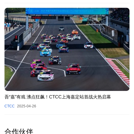
吾“嘉”有戏 沸点狂飙！CTCC上海嘉定站首战火热启幕
CTCC
2025-04-26
合作伙伴