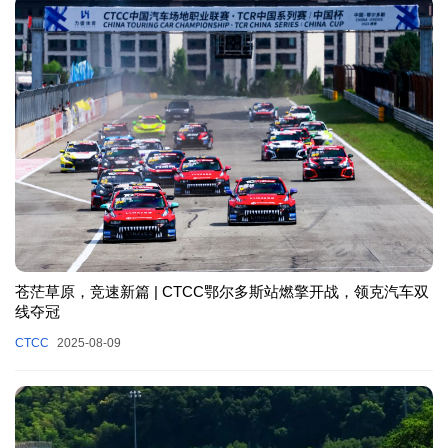
苍茫草原，竞速新篇 | CTCC鄂尔多斯站燃擎开战，领克汽车双
线夺冠
CTCC
2025-08-09