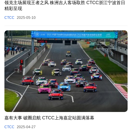
领克主场展现王者之风 株洲吉人客场取胜 CTCC浙江宁波首日
精彩呈现
CTCC
2025-05-10
嘉有大事 破圈启航 CTCC上海嘉定站圆满落幕
CTCC
2025-04-27