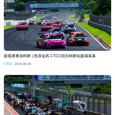
跟着赛事游柯桥 | 热浪追风 CTCC绍兴柯桥站圆满落幕
CTCC
2025-06-29