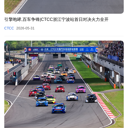
引擎咆哮,百车争锋|CTCC浙江宁波站首日对决火力全开
CTCC
2026-05-31