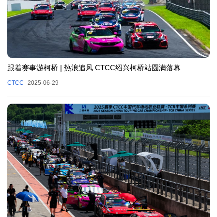
跟着赛事游柯桥 | 热浪追风 CTCC绍兴柯桥站圆满落幕
CTCC
2025-06-29