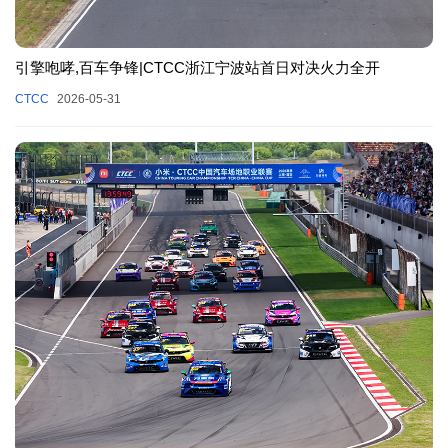
引擎咆哮,百车争锋|CTCC浙江宁波站首日对决火力全开
CTCC
2026-05-31