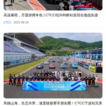
高温暴雨，尽显拼搏本色 | CTCC绍兴柯桥站首回合激战告捷
CTCC
2025-06-28
风驰山海，生态共荣，速度链接赛车朋友圈！CTCC宁波站完美