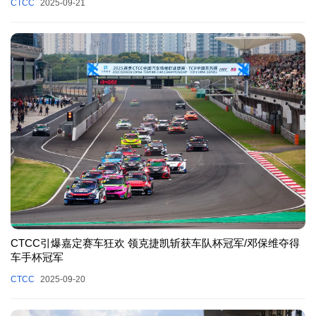
CTCC
2025-09-21
CTCC引爆嘉定赛车狂欢 领克捷凯斩获车队杯冠军/邓保维夺得
车手杯冠军
CTCC
2025-09-20