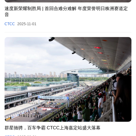
速度新荣耀制胜局 | 首回合难分难解 年度荣誉明日株洲赛道定
音
CTCC
2025-11-01
群星驰骋，百车争霸 CTCC上海嘉定站盛大落幕