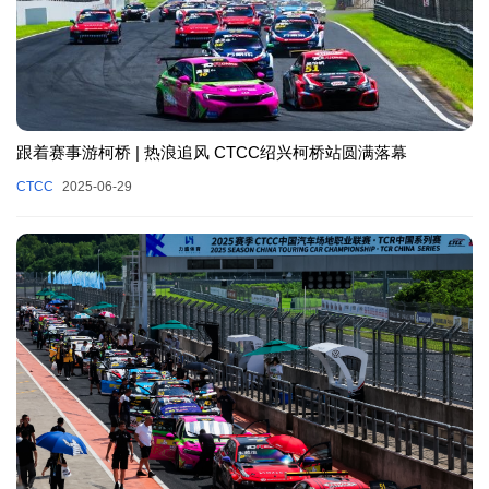
跟着赛事游柯桥 | 热浪追风 CTCC绍兴柯桥站圆满落幕
CTCC
2025-06-29