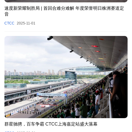
速度新荣耀制胜局 | 首回合难分难解 年度荣誉明日株洲赛道定
音
CTCC
2025-11-01
群星驰骋，百车争霸 CTCC上海嘉定站盛大落幕