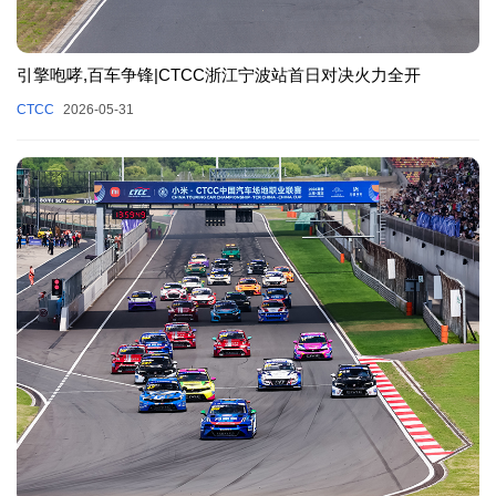
引擎咆哮,百车争锋|CTCC浙江宁波站首日对决火力全开
CTCC
2026-05-31