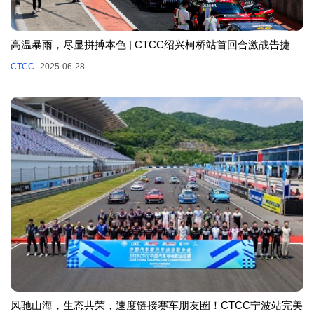
高温暴雨，尽显拼搏本色 | CTCC绍兴柯桥站首回合激战告捷
CTCC
2025-06-28
风驰山海，生态共荣，速度链接赛车朋友圈！CTCC宁波站完美