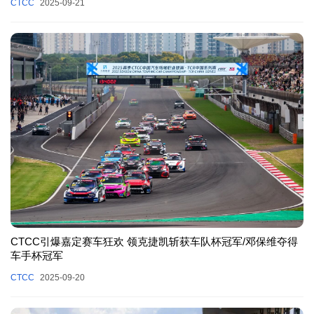
CTCC
2025-09-21
CTCC引爆嘉定赛车狂欢 领克捷凯斩获车队杯冠军/邓保维夺得
车手杯冠军
CTCC
2025-09-20