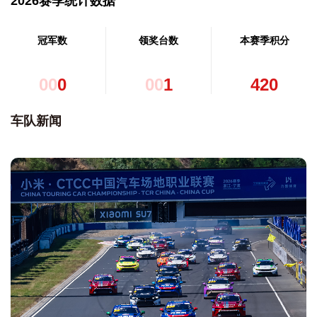
2026赛季统计数据
冠军数
领奖台数
本赛季积分
0
0
0
0
0
1
4
2
0
车队新闻