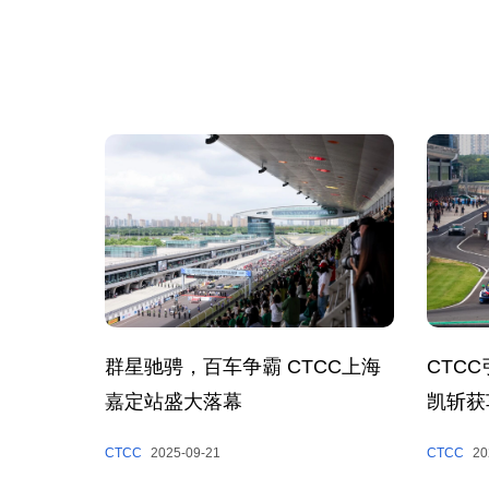
群星驰骋，百车争霸 CTCC上海
CTC
嘉定站盛大落幕
凯斩获
手杯冠
CTCC
2025-09-21
CTCC
20