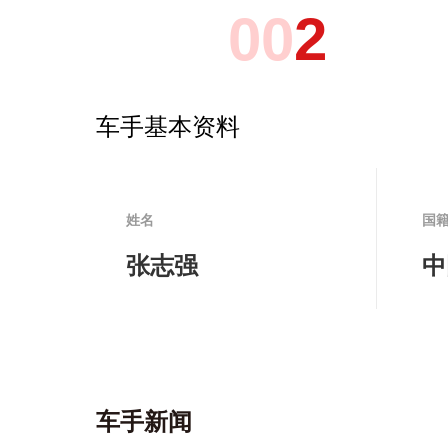
0
0
2
车手基本资料
姓名
国
张志强
中
车手新闻