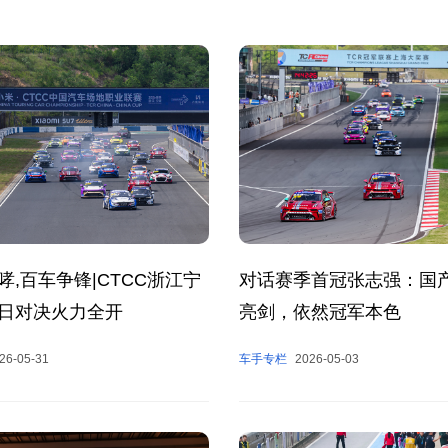
哮,百车争锋|CTCC浙江宁
对话赛季首冠张志强：国产
日对决火力全开
亮剑，依然冠军本色
26-05-31
车手专栏
2026-05-03