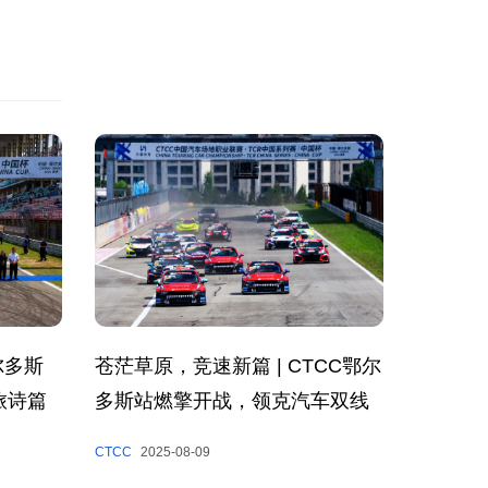
，
尔多斯
苍茫草原，竞速新篇 | CTCC鄂尔
旅诗篇
多斯站燃擎开战，领克汽车双线
夺冠
CTCC
2025-08-09