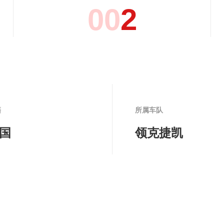
0
0
2
籍
所属车队
国
领克捷凯