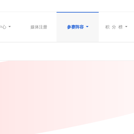
中心
媒体注册
参赛阵容
积 分 榜