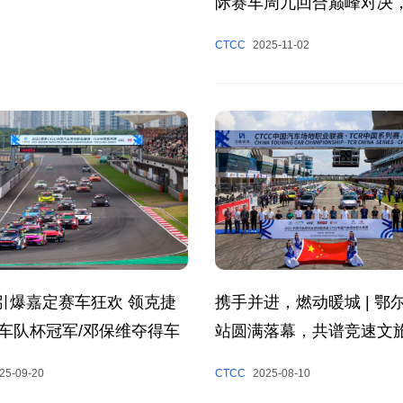
际赛车周九回合巅峰对决
2025CTCC年度收官！
CTCC
2025-11-02
携手并进，燃动暖城 | 鄂
C引爆嘉定赛车狂欢 领克捷
站圆满落幕，共谱竞速文
车队杯冠军/邓保维夺得车
军
CTCC
2025-08-10
25-09-20