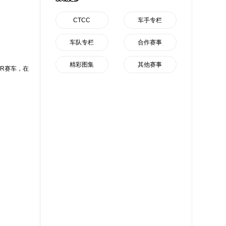
CTCC
车手专栏
车队专栏
合作赛事
精彩图集
其他赛事
CR赛车，在