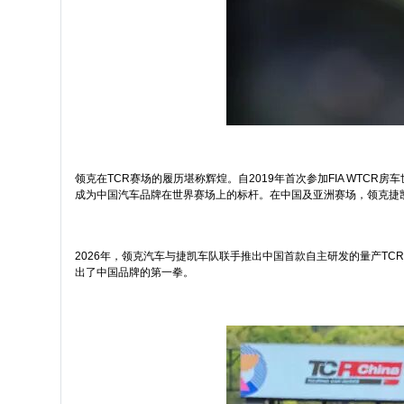
领克在TCR赛场的履历堪称辉煌。自2019年首次参加FIA WTCR房车
成为中国汽车品牌在世界赛场上的标杆。在中国及亚洲赛场，领克捷凯车
2026年，领克汽车与捷凯车队联手推出中国首款自主研发的量产TC
出了中国品牌的第一拳。