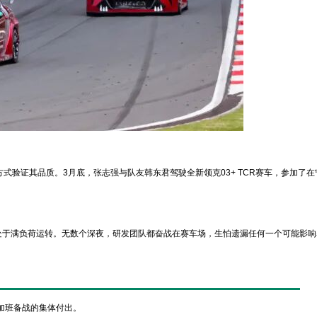
的方式验证其品质。3月底，张志强与队友韩东君驾驶全新领克03+ TCR赛车，参加了
始终处于满负荷运转。无数个深夜，研发团队都奋战在赛车场，生怕遗漏任何一个可能影
加班备战的集体付出。