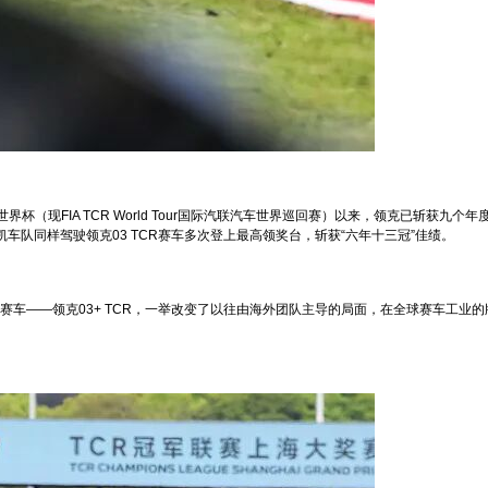
世界杯（现FIA TCR World Tour国际汽联汽车世界巡回赛）以来，领克已斩获九个
队同样驾驶领克03 TCR赛车多次登上最高领奖台，斩获“六年十三冠”佳绩。
R赛车——领克03+ TCR，一举改变了以往由海外团队主导的局面，在全球赛车工业