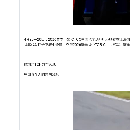
4月25—26日，2026赛季小米·CTCC中国汽车场地职业联赛在
揭幕战首回合正赛中登顶，夺得2026赛季首个TCR China冠军
纯国产TCR战车落地
中国赛车人的共同浇筑