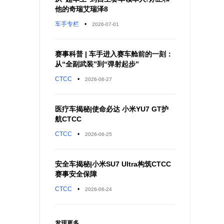
他的奇瑞艾瑞泽8
车手专栏
•
2026-07-01
赛事科普 | 车手进入赛车舱前的一刻：
从“全副武装”到“弹射起步”
CTCC
•
2026-06-27
医疗车揭秘|使命必达 小米YU7 GT护
航CTCC
CTCC
•
2026-06-25
安全车揭秘|小米SU7 Ultra构筑CTCC
赛事安全保障
CTCC
•
2026-06-24
发现更多