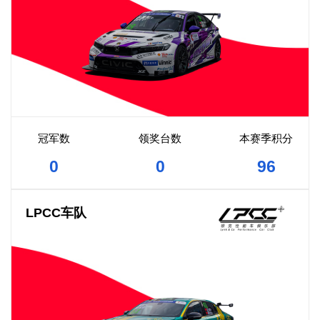
冠军数
领奖台数
本赛季积分
0
0
96
LPCC车队