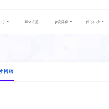
中心
媒体注册
参赛阵容
积 分 榜
才招聘