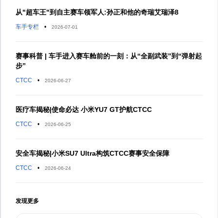
从"超车王"到自主赛车领军人:孙正和他的奇瑞艾瑞泽8
车手专栏
•
2026-07-01
赛事科普 | 车手进入赛车舱前的一刻：从“全副武装”到“弹射起
步”
CTCC
•
2026-06-27
医疗车揭秘|使命必达 小米YU7 GT护航CTCC
CTCC
•
2026-06-25
安全车揭秘|小米SU7 Ultra构筑CTCC赛事安全保障
CTCC
•
2026-06-24
发现更多