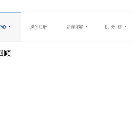
中心
媒体注册
参赛阵容
积 分 榜
回顾