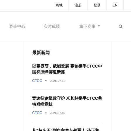
商城
注册
登录
EN
赛事中心
实时成绩
旗下赛事
最新新闻
以赛促研，赋能发展 赛轮携手CTCC中
国杯演绎赛道新篇
CTCC
•
2026-07-10
竞速征途极致守护 米其林携手CTCC共
铸巅峰竞技
CTCC
•
2026-07-09
从"超车王"到自主赛车领军人:孙正和