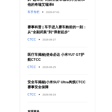
他的奇瑞艾瑞泽8
车手专栏
•
2026-07-01
赛事科普 | 车手进入赛车舱前的一刻：
从“全副武装”到“弹射起步”
CTCC
•
2026-06-27
医疗车揭秘|使命必达 小米YU7 GT护
航CTCC
CTCC
•
2026-06-25
安全车揭秘|小米SU7 Ultra构筑CTCC
赛事安全保障
CTCC
•
2026-06-24
发现更多