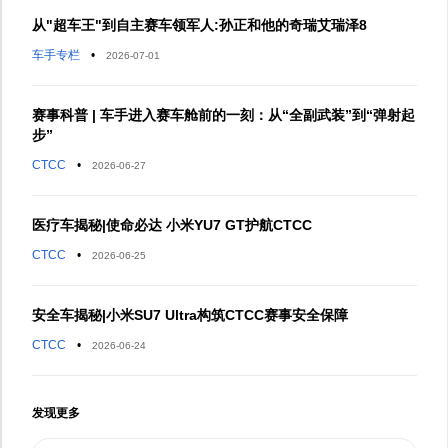
从"超车王"到自主赛车领军人:孙正和他的奇瑞艾瑞泽8
车手专栏
•
2026-07-01
赛事科普 | 车手进入赛车舱前的一刻：从“全副武装”到“弹射起
步”
CTCC
•
2026-06-27
医疗车揭秘|使命必达 小米YU7 GT护航CTCC
CTCC
•
2026-06-25
安全车揭秘|小米SU7 Ultra构筑CTCC赛事安全保障
CTCC
•
2026-06-24
发现更多