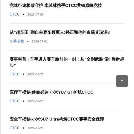
竞速征途极致守护 米其林携手CTCC共铸巅峰竞技
CTCC
•
2026-07-09
从"超车王"到自主赛车领军人:孙正和他的奇瑞艾瑞泽8
车手专栏
•
2026-07-01
赛事科普 | 车手进入赛车舱前的一刻：从“全副武装”到“弹射起
步”
CTCC
•
2026-06-27
医疗车揭秘|使命必达 小米YU7 GT护航CTCC
CTCC
•
2026-06-25
安全车揭秘|小米SU7 Ultra构筑CTCC赛事安全保障
CTCC
•
2026-06-24