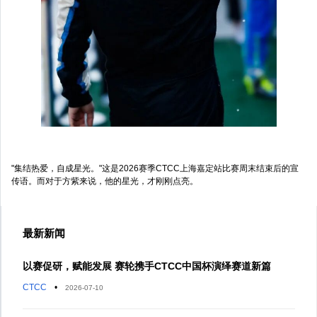
"集结热爱，自成星光。"这是2026赛季CTCC上海嘉定站比赛周末结束后的宣
传语。而对于方紫来说，他的星光，才刚刚点亮。
最新新闻
以赛促研，赋能发展 赛轮携手CTCC中国杯演绎赛道新篇
CTCC
•
2026-07-10