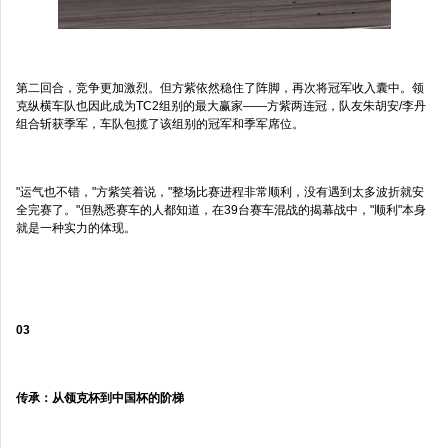
第二回合，竞争更加激烈。但方紫依然稳住了阵脚，再次将冠军收入囊中。领
克纵横车队也因此成为TC2组别的最大赢家——方紫两连冠，队友朱胡安/李丹
组合斩获季军，车队包揽了该组别的冠军和季军席位。
"运气也不错，"方紫笑着说，"整场比赛进程非常顺利，没有遇到太多波折就安
全完赛了。"但熟悉赛车的人都知道，在39台赛车混战的揭幕战中，"顺利"本身
就是一种实力的体现。
03
传承：从领克杯到中国杯的阶梯