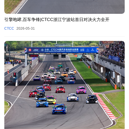
引擎咆哮,百车争锋|CTCC浙江宁波站首日对决火力全开
CTCC
2026-05-31