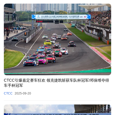
CTCC引爆嘉定赛车狂欢 领克捷凯斩获车队杯冠军/邓保维夺得
车手杯冠军
CTCC
2025-09-20