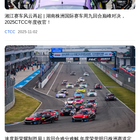
湘江赛车风云再起 | 湖南株洲国际赛车周九回合巅峰对决，
2025CTCC年度收官！
CTCC
2025-11-02
速度新荣耀制胜局 | 首回合难分难解 年度荣誉明日株洲赛道定