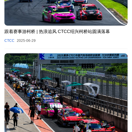
跟着赛事游柯桥 | 热浪追风 CTCC绍兴柯桥站圆满落幕
CTCC
2025-06-29