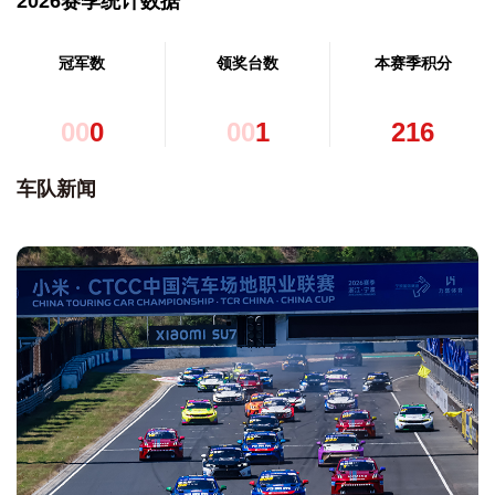
2026赛季统计数据
冠军数
领奖台数
本赛季积分
0
0
0
0
0
1
2
1
6
车队新闻