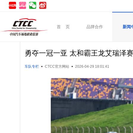
首 页
品牌合作
新闻
勇夺一冠一亚 太和霸王龙艾瑞泽赛
车队专栏
•
CTCC官方网站
•
2026-04-29 18:01:41