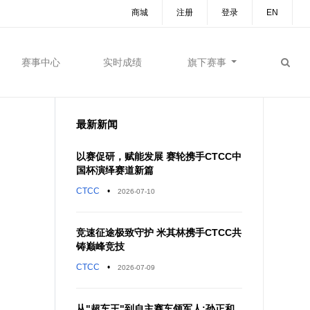
商城
注册
登录
EN
赛事中心
实时成绩
旗下赛事
最新新闻
以赛促研，赋能发展 赛轮携手CTCC中
国杯演绎赛道新篇
CTCC
•
2026-07-10
竞速征途极致守护 米其林携手CTCC共
铸巅峰竞技
CTCC
•
2026-07-09
从"超车王"到自主赛车领军人:孙正和