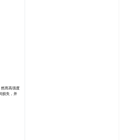
，然而高强度
间损失，并