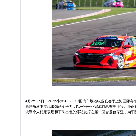
4月25-26日，2026小米·CTCC中国汽车场地职业联赛于上海
激烈角逐中展现出强劲竞争力，以一冠一亚完成首站赛事征程。孙正
依靠个人稳定表现和车队出色的停站发挥在第一回合登台夺亚，为车