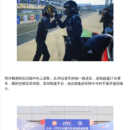
而许魏洲则在沉稳中向上进取，从36位发车的他一路进击，连续超越17台赛
车，顺利交棒至高华阳。高华阳接手后，他在密集的车阵中与对手展开激烈缠
斗。