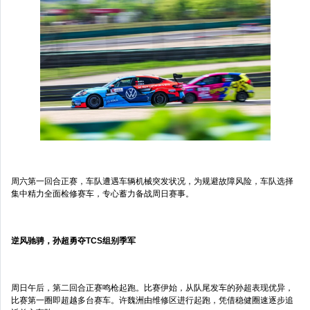
周六第一回合正赛，车队遭遇车辆机械突发状况，为规避故障风险，车队选择
集中精力全面检修赛车，专心蓄力备战周日赛事。
逆风驰骋，孙超勇夺TCS组别季军
周日午后，第二回合正赛鸣枪起跑。比赛伊始，从队尾发车的孙超表现优异，
比赛第一圈即超越多台赛车。许魏洲由维修区进行起跑，凭借稳健圈速逐步追