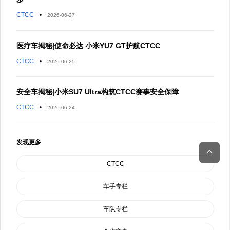
CTCC
•
2026-06-27
医疗车揭秘|使命必达 小米YU7 GT护航CTCC
CTCC
•
2026-06-25
安全车揭秘|小米SU7 Ultra构筑CTCC赛事安全保障
CTCC
•
2026-06-24
发现更多
CTCC
车手专栏
车队专栏