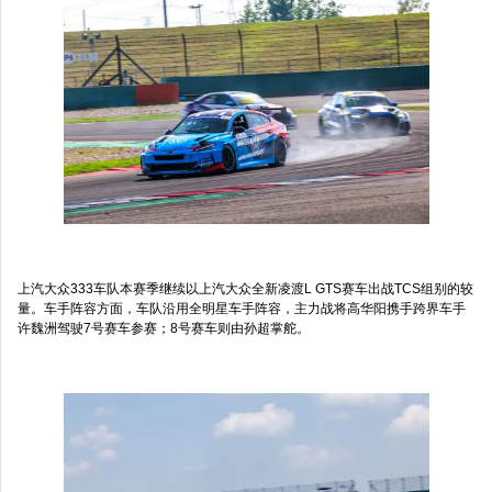
上汽大众333车队本赛季继续以上汽大众全新凌渡L GTS赛车出战TCS组别的较
量。车手阵容方面，车队沿用全明星车手阵容，主力战将高华阳携手跨界车手
许魏洲驾驶7号赛车参赛；8号赛车则由孙超掌舵。