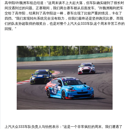
高华阳/许魏洲车组总结道：“这周末谈不上大起大落，但车队确实碰到了很长时
间没遇到过的问题。正赛期间，我们两台赛车都从后面发车。”许魏洲顺利把车
交给了高华阳，结果到了高华阳这一棒，赛车出现了比较严重的情况，卡在了
四挡。“我们发现转向系统完全没有助力，但我们最终还是坚持跑完比赛。而我
们的队友孙超取得的领奖台，也是对整个上汽大众333车队这个周末辛苦工作的
回报。”
上汽大众333车队负责人马怡然表示：“这是一个非常疯狂的周末。我们遭遇了