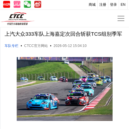
商城
注册
登录
EN
上汽大众333车队上海嘉定次回合斩获TCS组别季军
车队专栏
•
CTCC官方网站
•
2026-05-12 15:04:10