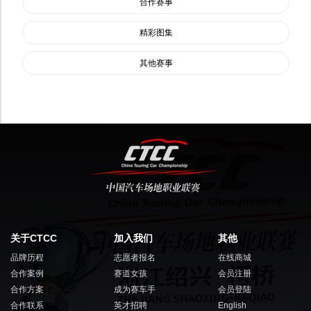
合作赛事
精彩图集
其他赛事
关于CTCC
加入我们
其他
品牌历程
志愿者报名
在线商城
合作案例
赛道女孩
会员注册
合作方案
成为赛车手
会员登陆
合作联系
英才招聘
English