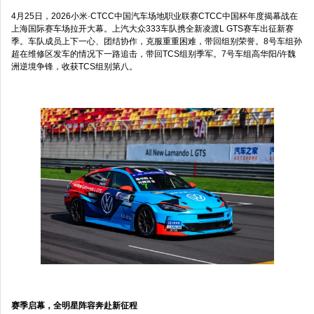
4月25日，2026小米·CTCC中国汽车场地职业联赛CTCC中国杯年度揭幕战在
上海国际赛车场拉开大幕。上汽大众333车队携全新凌渡L GTS赛车出征新赛
季。车队成员上下一心、团结协作，克服重重困难，带回组别荣誉。8号车组孙
超在维修区发车的情况下一路追击，带回TCS组别季军。7号车组高华阳/许魏
洲逆境争锋，收获TCS组别第八。
赛季启幕，全明星阵容奔赴新征程