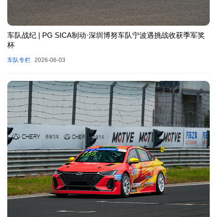
车队战纪 | PG SICA制动·深圳博努车队宁波遇挑战收获季军奖
杯
车队专栏
2026-06-03