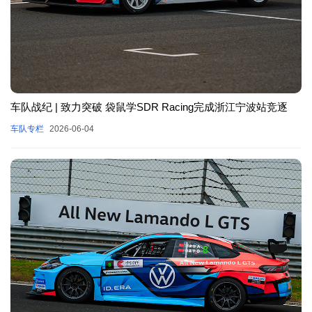
车队战纪 | 致力突破 袋鼠学SDR Racing完成浙江宁波站竞逐
车队专栏
2026-06-04