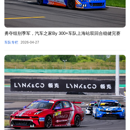
勇夺组别季军，汽车之家By 300+车队上海站双回合稳健完赛
车队专栏
2026-04-27