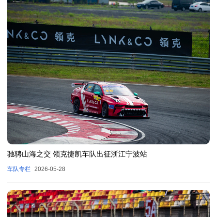
驰骋山海之交 领克捷凯车队出征浙江宁波站
车队专栏
2026-05-28