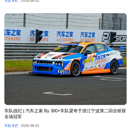
车队专栏
2026-06-02
车队战纪 | 汽车之家 By 300+车队梁奇于浙江宁波第二回合斩获
全场冠军
车队专栏
2026-06-01