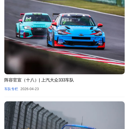
阵容官宣（十八）| 上汽大众333车队
车队专栏
2026-04-23