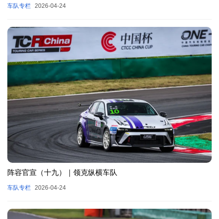
车队专栏
2026-04-24
阵容官宣（十九）｜领克纵横车队
车队专栏
2026-04-24