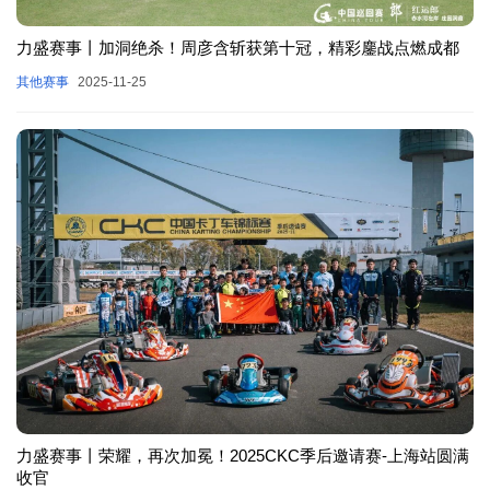
力盛赛事丨加洞绝杀！周彦含斩获第十冠，精彩鏖战点燃成都
其他赛事
2025-11-25
力盛赛事丨荣耀，再次加冕！2025CKC季后邀请赛-上海站圆满
收官