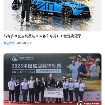
马青骅驾驶吉利星瑞TCR赛车夺得TCR世巡赛冠军
其他赛事
2026-05-12