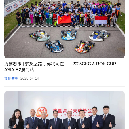
力盛赛事 | 梦想之路，你我同在——2025CKC & ROK CUP
ASIA-R2澳门站
其他赛事
2025-04-14