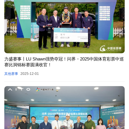
力盛赛事丨LU Shawn强势夺冠！问界・2025中国体育彩票中巡
赛比洞锦标赛圆满收官！
其他赛事
2025-12-01