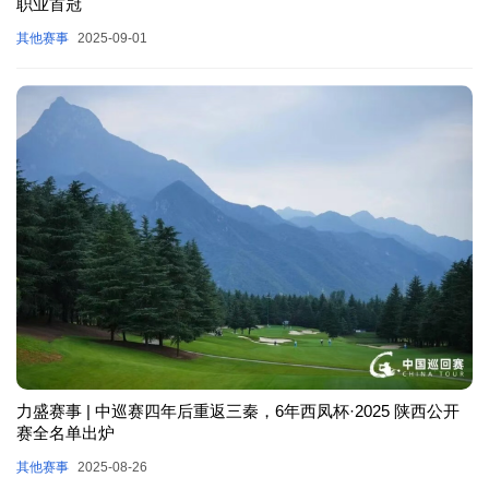
职业首冠
其他赛事
2025-09-01
力盛赛事 | 中巡赛四年后重返三秦，6年西凤杯·2025 陕西公开
赛全名单出炉
其他赛事
2025-08-26