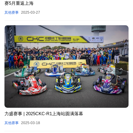
赛5月重返上海
其他赛事
2025-03-27
力盛赛事 | 2025CKC-R1上海站圆满落幕
其他赛事
2025-03-18