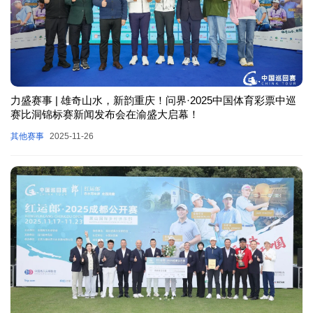
力盛赛事 | 雄奇山水，新韵重庆！问界·2025中国体育彩票中巡
赛比洞锦标赛新闻发布会在渝盛大启幕！
其他赛事
2025-11-26