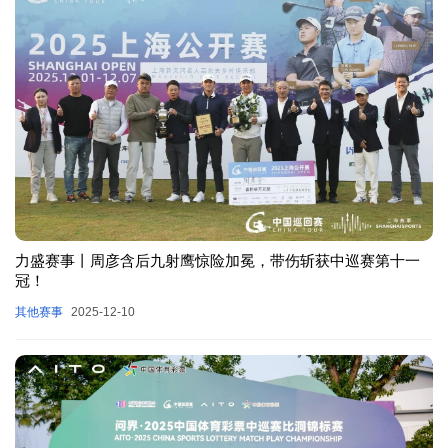
力盛赛事丨周彦含后九射鹰惊险加冕，带伤斩获中巡赛第十一
冠！
其他赛事
2025-12-10