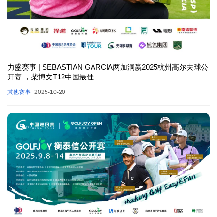
力盛赛事 | SEBASTIAN GARCIA两加洞赢2025杭州高尔夫球公
开赛 ，柴博文T12中国最佳
其他赛事
2025-10-20