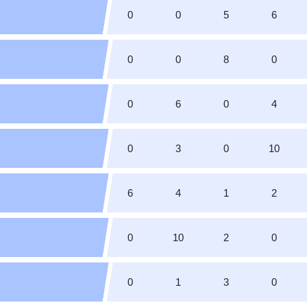
0
0
5
6
0
0
8
0
0
6
0
4
0
3
0
10
6
4
1
2
0
10
2
0
0
1
3
0