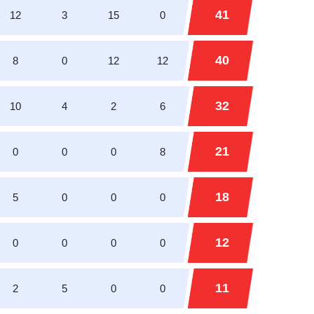
41
12
3
15
0
40
8
0
12
12
32
10
4
2
6
21
0
0
0
8
18
5
0
0
0
12
0
0
0
0
11
2
5
0
0