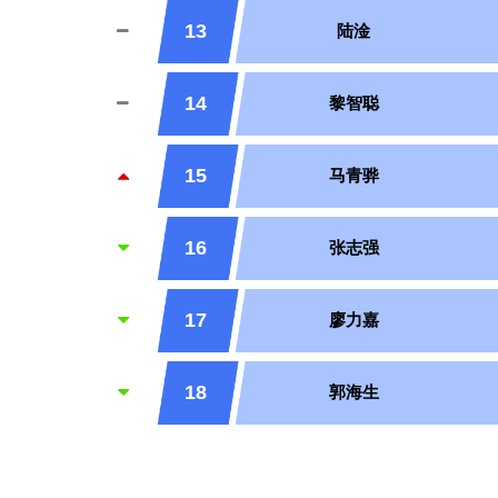
13
陆淦
14
黎智聪
15
马青骅
16
张志强
17
廖力嘉
18
郭海生