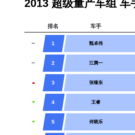
2013 超级量产车组 
排名
车手
1
甄卓伟
2
江腾一
3
张臻东
4
王睿
5
何晓乐