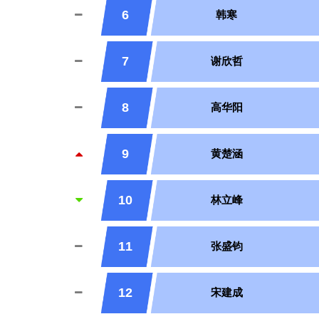
6
韩寒
7
谢欣哲
8
高华阳
9
黄楚涵
10
林立峰
11
张盛钧
12
宋建成