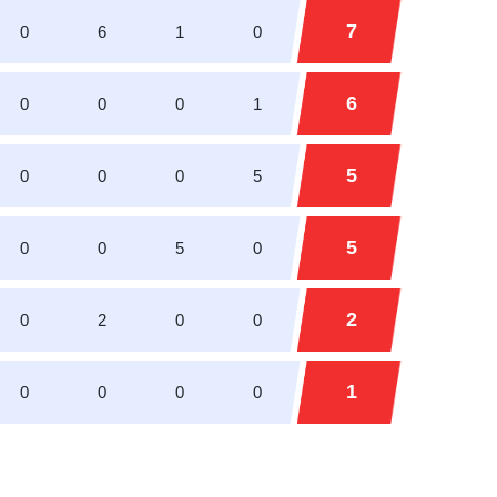
7
0
6
1
0
6
0
0
0
1
5
0
0
0
5
5
0
0
5
0
2
0
2
0
0
1
0
0
0
0