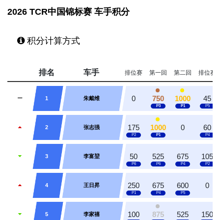
2026 TCR中国锦标赛 车手积分
积分计算方式
排名
车手
排位赛
第一回
第二回
排位赛
0
750
1000
45
1
朱戴维
175
1000
0
60
2
张志强
50
525
675
105
3
李富堃
250
675
600
0
4
王日昇
100
875
525
150
5
李家禧