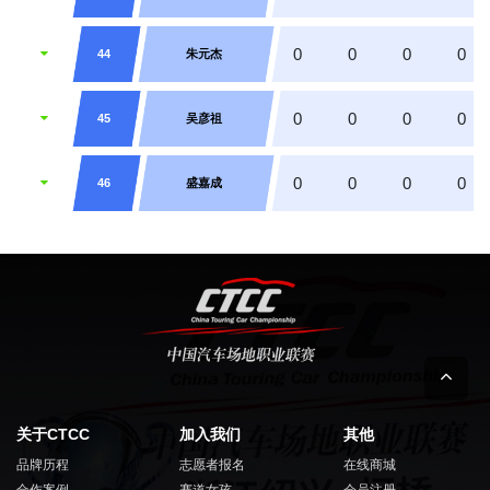
0
0
0
0
44
朱元杰
0
0
0
0
45
吴彦祖
0
0
0
0
46
盛嘉成
关于CTCC
加入我们
其他
品牌历程
志愿者报名
在线商城