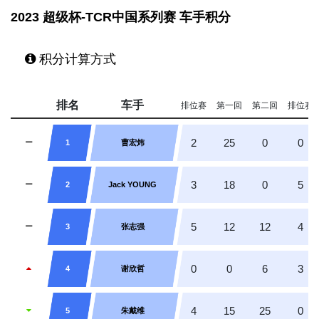
2023 超级杯-TCR中国系列赛 车手积分
积分计算方式
排名
车手
排位赛
第一回
第二回
排位赛
2
25
0
0
1
曹宏炜
3
18
0
5
2
Jack YOUNG
5
12
12
4
3
张志强
0
0
6
3
4
谢欣哲
4
15
25
0
5
朱戴维