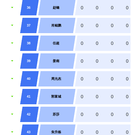
0
0
0
0
36
赵镝
0
0
0
0
37
肖鲲鹏
0
0
0
0
38
任超
0
0
0
0
39
姜南
0
0
0
0
40
周允杰
0
0
0
0
41
郭富城
0
0
0
0
42
苏莎
0
0
0
0
43
朱升栋