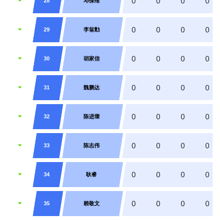
0
0
0
0
28
邓保维
0
0
0
0
29
李翁勣
0
0
0
0
30
胡家信
0
0
0
0
31
魏鹏达
0
0
0
0
32
陈进墚
0
0
0
0
33
陈志伟
0
0
0
0
34
耿睿
0
0
0
0
35
赖敬文