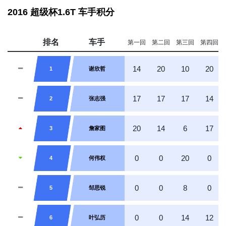
2016 超级杯1.6T 车手积分
排名
车手
第一回
第二回
第三回
第四回
14
20
10
20
1
谢欣哲
17
17
17
14
2
张志强
20
14
6
17
3
詹家图
0
0
20
0
4
何伟权
0
0
8
0
5
邹思锐
0
0
14
12
6
叶弘历